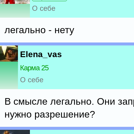
О себе
легально - нету
Elena_vas
Карма 25
О себе
В смысле легально. Они за
нужно разрешение?