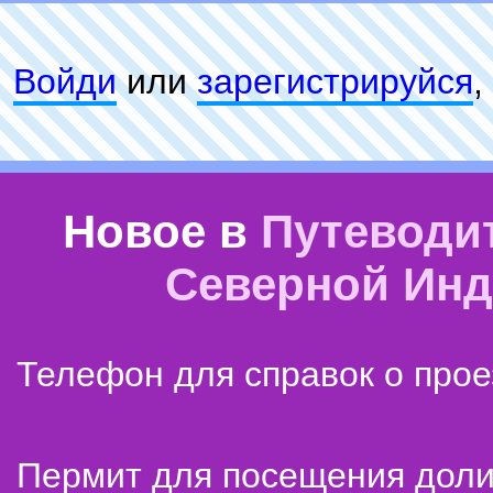
Войди
или
зарeгиcтpируйся
,
Новое в
Путеводи
Северной Ин
Телефон для справок о прое
Пермит для посещения дол