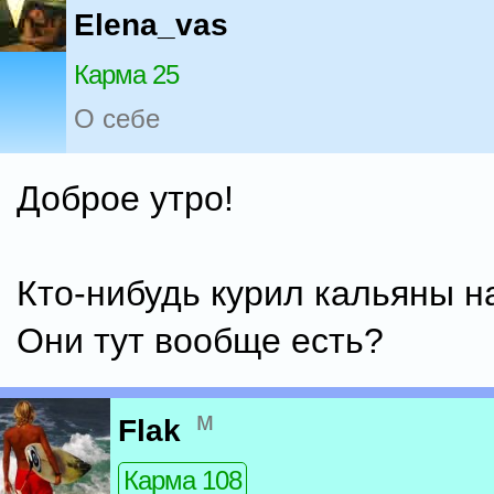
Elena_vas
Карма 25
О себе
Доброе утро!
Кто-нибудь курил кальяны н
Они тут вообще есть?
м
Flak
Карма 108