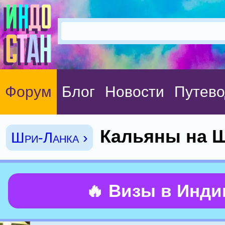
Форум
Блог
Новости
Путево
Кальяны на 
Шри-Ланка ›
🔥 Визы в Инд