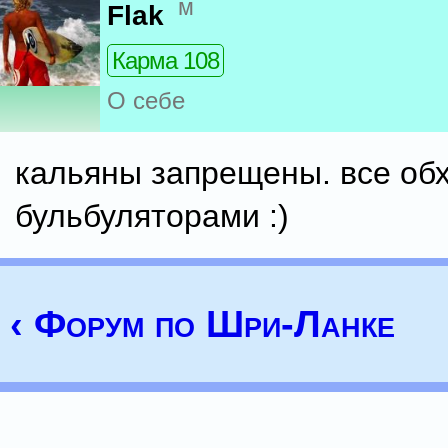
м
Flak
Карма 108
О себе
кальяны запрещены. все об
бульбуляторами :)
‹ Форум по Шри-Ланке