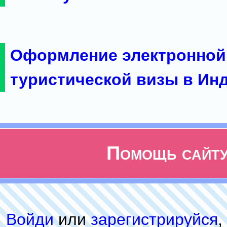
Оформление электронной
туристической визы в Ин
Помощь сайт
Войди
или
зарeгиcтpируйся
,