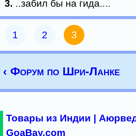
3.
..забил бы на гида....
1
2
3
‹ Форум по Шри-Ланке
Товары из Индии | Аюрвед
GoaBay.com