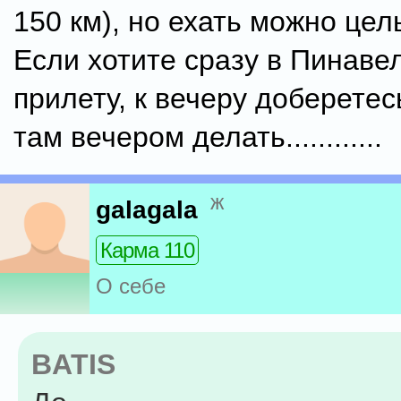
150 км), но ехать можно целы
Если хотите сразу в Пинаве
прилету, к вечеру доберетес
там вечером делать............
ж
galagala
Карма 110
О себе
BATIS