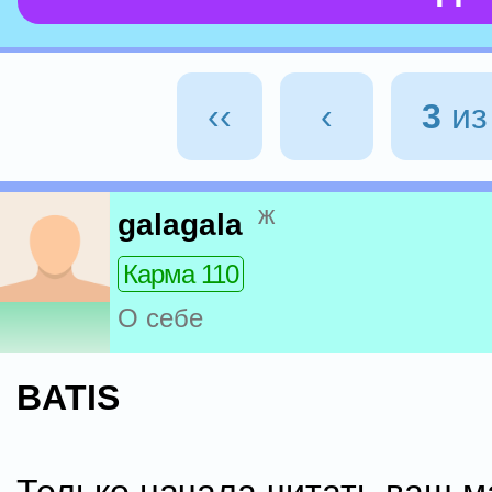
‹‹
‹
3
и
ж
galagala
Карма 110
О себе
BATIS