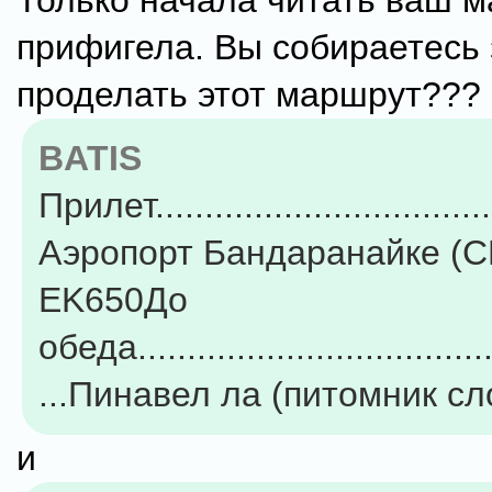
Только начала читать ваш м
прифигела. Вы собираетесь 
проделать этот маршрут???
BATIS
Прилет...............................
Аэропорт Бандаранайке (C
EK650До
обеда.....................................
...Пинавел ла (питомник сл
и