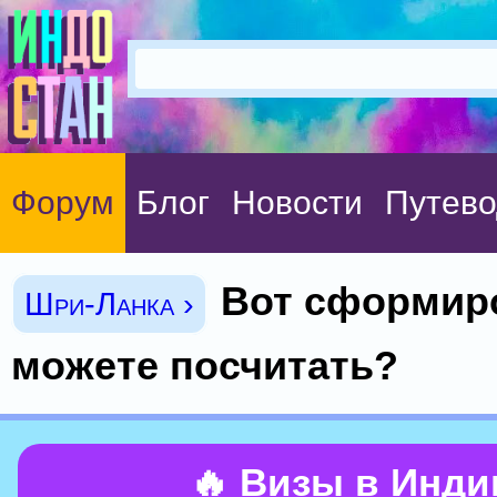
Форум
Блог
Новости
Путево
Вот сформиро
Шри-Ланка ›
можете посчитать?
🔥 Визы в Инд