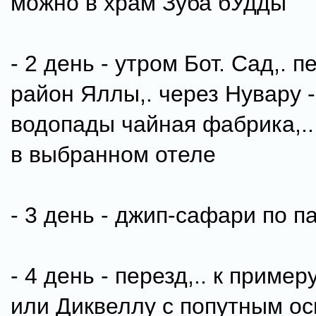
можно в храм Зуба бУдды
- 2 день - утром Бот. Сад,. п
район Яллы,. через Нувару -
водопады чайная фабрика,.
в выбранном отеле
- 3 день - джип-сафари по па
- 4 день - перезд,.. к пример
или Диквеллу с попутным о