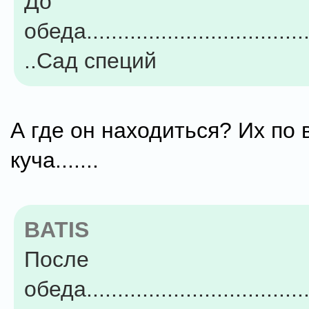
До
обеда.....................................
..Сад специй
А где он находиться? Их по 
куча.......
BATIS
После
обеда....................................