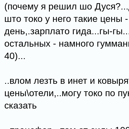
(почему я решил шо Дуся?..
што токо у него такие цены -
день,.зарплато гида...гы-гы..
остальных - намного гумманн
40)...
..влом лезть в инет и ковыря
цены\отели,..могу токо по п
сказать