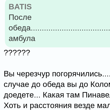
BATIS
После
обеда....................................
амбула
??????
Вы черезчур погорячились...
случае до обеда вы до Кол
доедете... Какая там Пинав
Хоть и расстояния везде ма