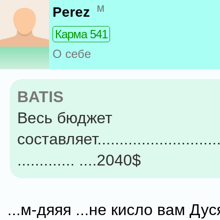
м
Perez
Карма 541
О себе
BATIS
Весь бюджет
составляет..............................
............. ....2040$
...м-дяяя ...не кисло вам Дуся