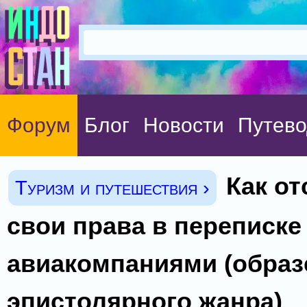
Форум
Блог
Новости
Путево
Как от
Туризм и путешествия ›
свои права в переписке
авиакомпаниями (образ
эпистолярного жанра)