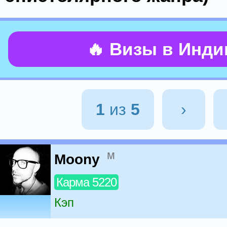
🔥 Визы в Инд
1
из
5
›
м
Moony
Карма 5220
Кэп