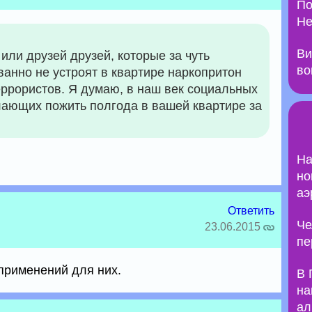
По
Не
Ви
или друзей друзей, которые за чуть
во
анно не устроят в квартире наркопритон
еррористов. Я думаю, в наш век социальных
лающих пожить полгода в вашей квартире за
На
но
аэ
Ответить
Че
23.06.2015
пе
применений для них.
В 
на
ал