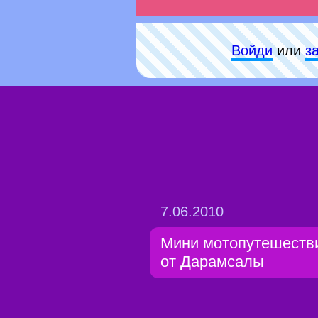
Войди
или
з
7.06.2010
Мини мотопутешеств
от Дарамсалы