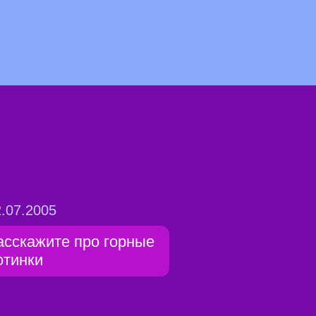
.07.2005
асскажите про горные
отинки