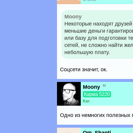
Moony
Некоторые находят друзей 
меньшие деньги гарантиров
или базу для подготовки т
сетей, не сложно найти же
небольшую плату.
Соцсети значит, ок.
м
Moony
Карма 5220
Кэп
Одно из немногих полезных 
Om_Shanti