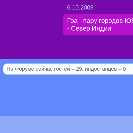
6.10.2009
Гоа - пару городов 
- Север Индии
На Форуме сейчас гостей – 29, индостанцев – 0