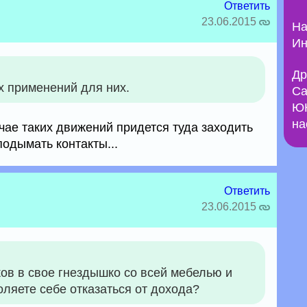
Ответить
23.06.2015
На
Ин
Др
х применений для них.
Са
ЮН
на
учае таких движений придется туда заходить
подымать контакты...
Ответить
23.06.2015
ов в свое гнездышко со всей мебелью и
ляете себе отказаться от дохода?