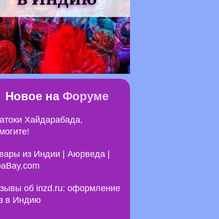
Новое на
Форуме
атоки Хайдарабада,
могите!
вары из Индии | Аюрведа |
aBay.com
зывы об inzd.ru: оформление
з в Индию