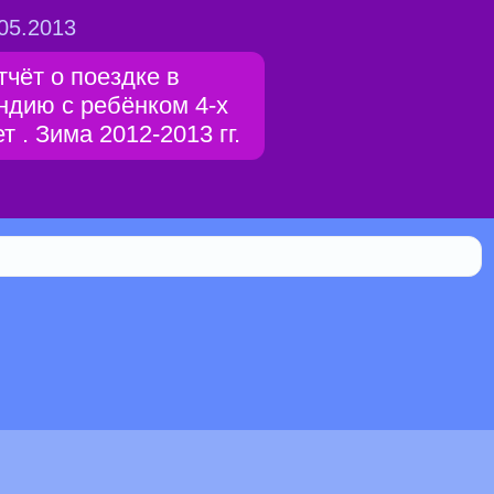
05.2013
тчёт о поездке в
ндию с ребёнком 4-х
т . Зима 2012-2013 гг.