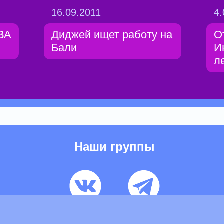
16.09.2011
4.
ЮВА
Диджей ищет работу на
О
Бали
И
ле
Наши группы