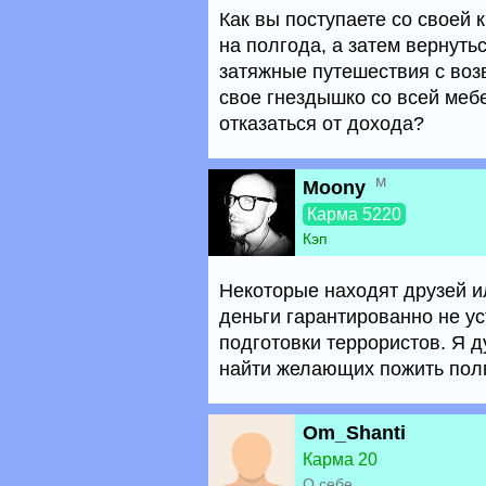
Как вы поступаете со своей к
на полгода, а затем вернутьс
затяжные путешествия с воз
свое гнездышко со всей меб
отказаться от дохода?
м
Moony
Карма 5220
Кэп
Некоторые находят друзей и
деньги гарантированно не ус
подготовки террористов. Я д
найти желающих пожить полг
Om_Shanti
Карма 20
О себе