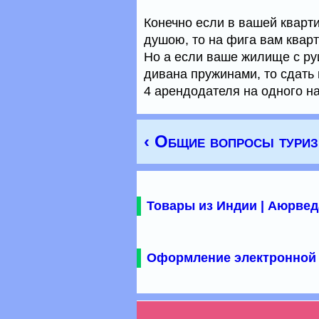
Конечно если в вашей кварти
душою, то на фига вам кварт
Но а если ваше жилище с ру
дивана пружинами, то сдать 
4 арендодателя на одного н
‹ Общие вопросы тури
Товары из Индии | Аюрвед
Оформление электронной 