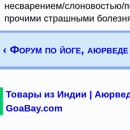
несварением/слоновостью/п
прочими страшными болезн
‹ Форум по йоге, аюрведе 
Товары из Индии | Аюрвед
GoaBay.com