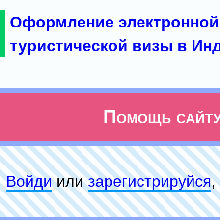
Оформление электронной
туристической визы в Ин
Помощь сайт
Войди
или
зарeгиcтpируйся
,