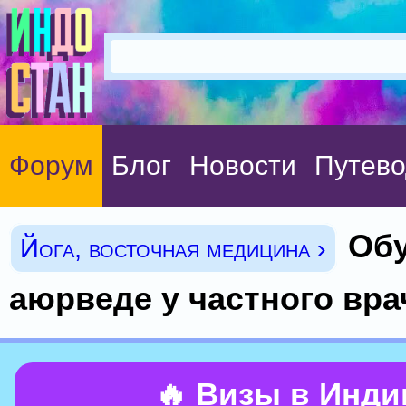
Форум
Блог
Новости
Путево
Об
Йога, восточная медицина ›
аюрведе у частного вра
🔥 Визы в Инд