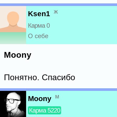
ж
Ksen1
Карма 0
О себе
Moony
Понятно. Спасибо
м
Moony
Карма 5220