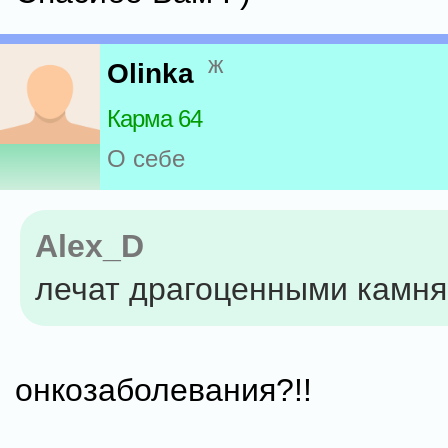
ж
Olinka
Карма 64
О себе
Alex_D
лечат драгоценными камн
онкозаболевания?!!