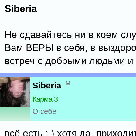
Siberia
Не сдавайтесь ни в коем сл
Вам ВЕРЫ в себя, в выздор
встреч с добрыми людьми и 
м
Siberia
Карма 3
О себе
всё есть : ) хотя да, приходи