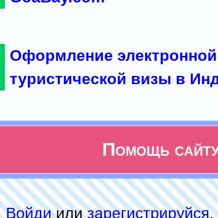
Оформление электронной
туристической визы в Ин
Помощь сайт
Войди
или
зарeгиcтpируйся
,