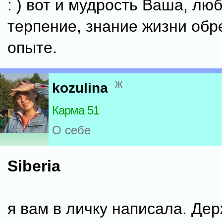
: ) вот и мудрость Ваша, лю
терпение, знание жизни обр
опыте.
ж
kozulina
Карма 51
О себе
Siberia
я вам в личку написала. Дер