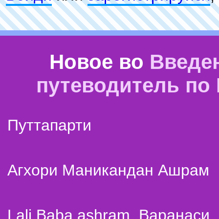
Новое во
Введе
путеводитель по
Путтапарти
Агхори Маникандан Ашрам
Lali Baba ashram. Варанаси