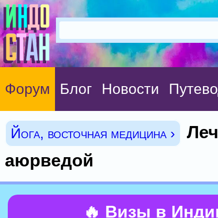
Форум
Блог
Новости
Путево
Леч
Йога, восточная медицина ›
аюрведой
🔥 Визы в Инд