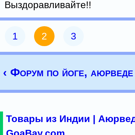
Выздоравливайте!!
1
2
3
‹ Форум по йоге, аюрведе 
Товары из Индии | Аюрвед
GoaBay.com