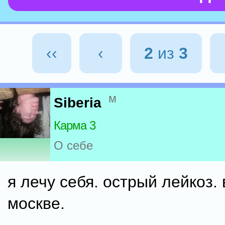
‹‹
‹
2
из
3
м
Siberia
Карма 3
О себе
я лечу себя. острый лейкоз. 
москве.