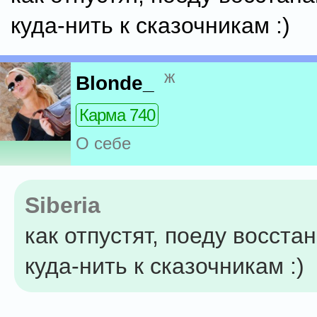
куда-нить к сказочникам :)
ж
Blonde_
Карма 740
О себе
Siberia
как отпустят, поеду восста
куда-нить к сказочникам :)