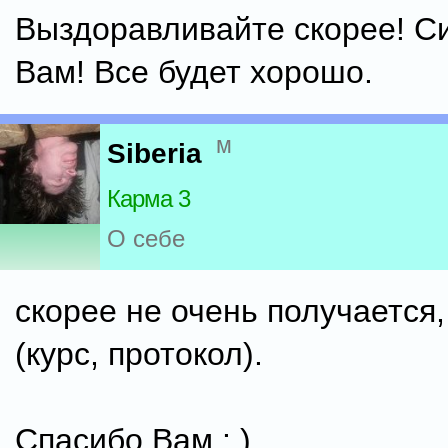
Выздоравливайте скорее! С
Вам! Все будет хорошо.
м
Siberia
Карма 3
О себе
скорее не очень получается
(курс, протокол).
Спасибо Вам : )