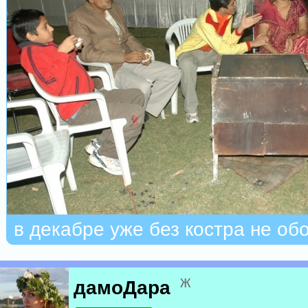
в декабре уже без костра не об
ж
дамоДара