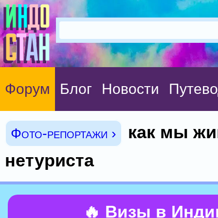
Форум
Блог
Новости
Путево
как мы жи
Фото-репортажи ›
нетуриста
🔥 Визы в Инд