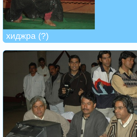
хиджра (?)