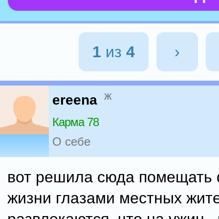
1
из
4
›
ж
ereena
Карма 78
О себе
вот решила сюда помещать 
жизни глазами местных жите