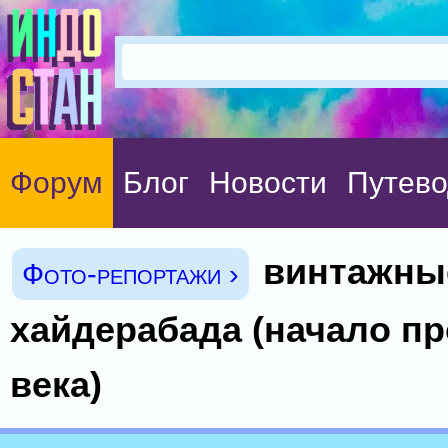
Форум
Блог
Новости
Путево
винтажны
Фото-репортажи ›
хайдерабада (начало п
века)