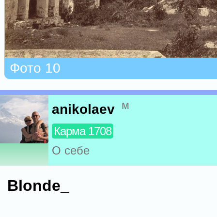
Фото 10
м
anikolaev
Карма 1708
О себе
Blonde_