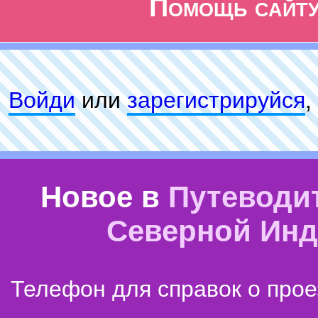
Помощь сайт
Войди
или
зарeгиcтpируйся
,
Новое в
Путеводи
Северной Ин
Телефон для справок о прое