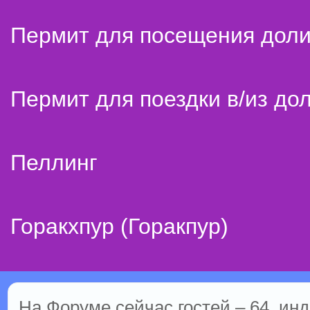
Пермит для посещения дол
Пермит для поездки в/из до
Пеллинг
Горакхпур (Горакпур)
На Форуме сейчас гостей – 64, инд