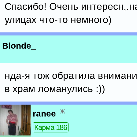
Спасибо! Очень интересн,.н
улицах что-то немного)
Blonde_
нда-я тож обратила внимани
в храм ломанулись :))
ж
ranee
Карма 186