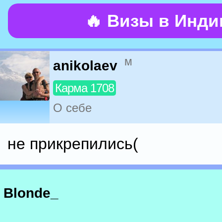
🔥 Визы в Инд
м
anikolaev
Карма 1708
О себе
не прикрепились(
Blonde_