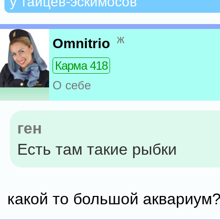
у тайцев-эскимосов
ж
Omnitrio
Карма 418
О себе
ген
Есть там такие рыбки
какой то большой аквариум