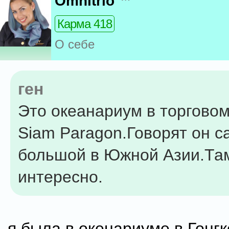
Omnitrio
Карма 418
О себе
ген
Это океанариум в торгово
Siam Paragon.Говорят он 
большой в Южной Азии.Та
интересно.
я была в окенариуме в Гонгк