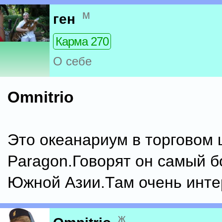
м
ген
Карма 270
О себе
Omnitrio
Это океанариум в торговом 
Paragon.Говорят он самый 
Южной Азии.Там очень инте
ж