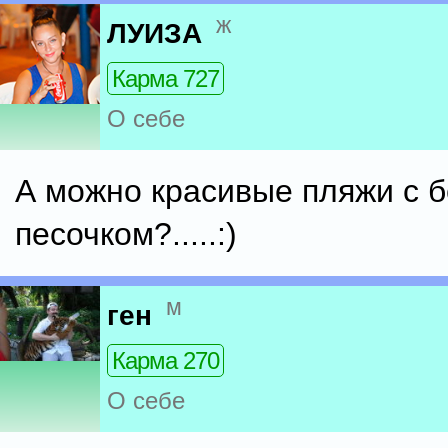
ж
ЛУИЗА
Карма 727
О себе
А можно красивые пляжи с 
песочком?.....:)
м
ген
Карма 270
О себе