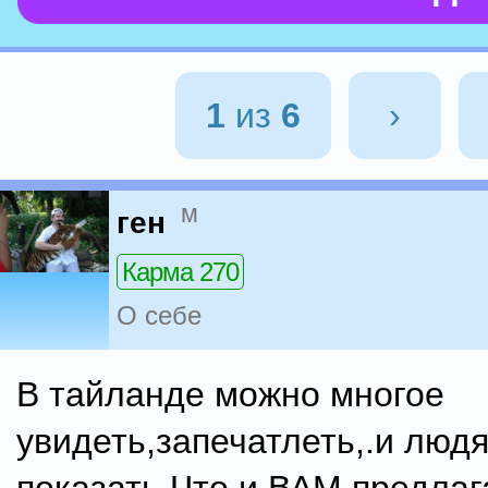
1
из
6
›
м
ген
Карма 270
О себе
В тайланде можно многое
увидеть,запечатлеть,.и люд