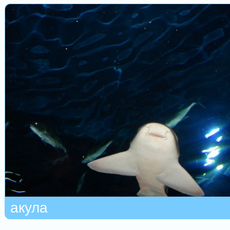
акула