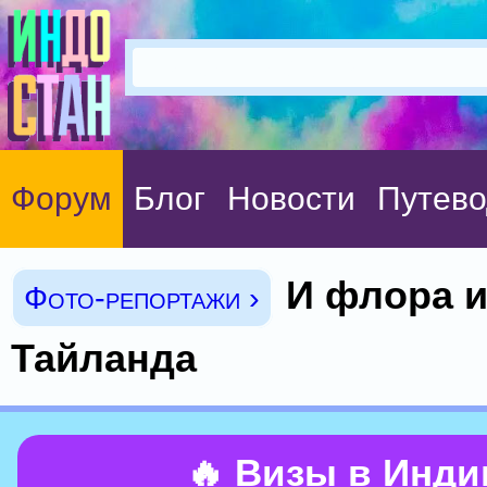
Форум
Блог
Новости
Путево
И флора 
Фото-репортажи ›
Тайланда
🔥 Визы в Инд