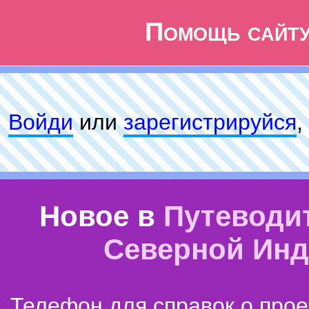
Помощь сайт
Войди
или
зарeгиcтpируйся
,
Новое в
Путеводи
Северной Ин
Телефон для справок о прое