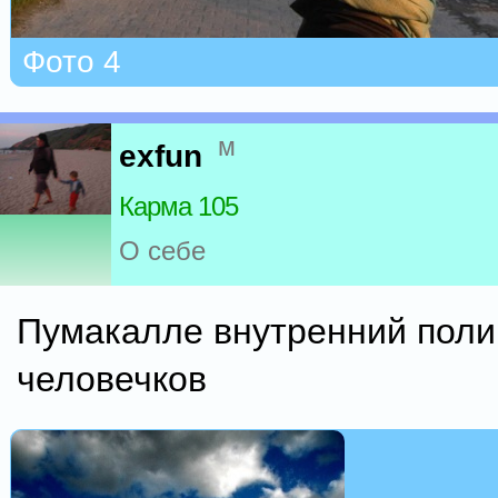
Фото 4
м
exfun
Карма 105
О себе
Пумакалле внутренний поли
человечков