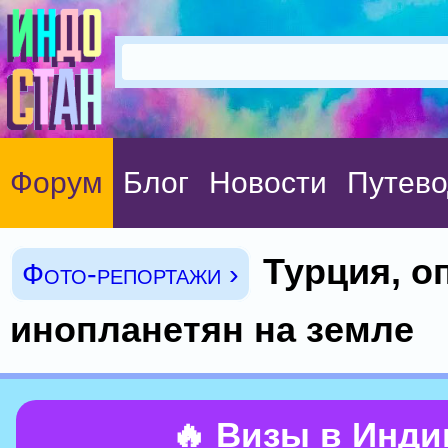
Форум
Блог
Новости
Путево
Турция, о
Фото-репортажи ›
инопланетян на земле
🔥 Визы в Инд