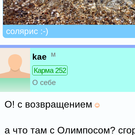
солярис :-)
м
kae
Карма 252
О себе
О! с возвращением
а что там с Олимпосом? сго