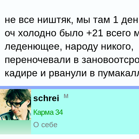
не все ништяк, мы там 1 де
оч холодно было +21 всего 
леденющее, народу никого,
переночевали в зановоотср
кадире и рванули в пумакал
м
schrei
Карма 34
О себе