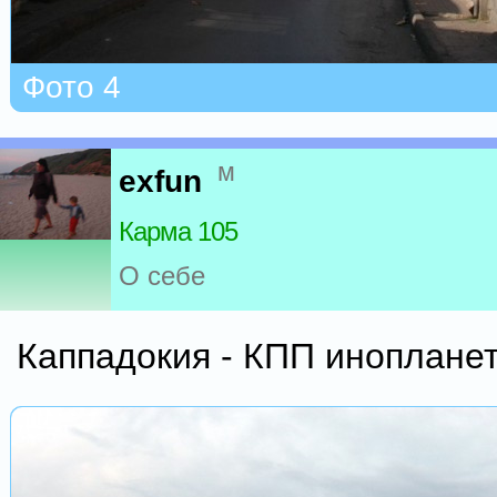
Фото 4
м
exfun
Карма 105
О себе
Каппадокия - КПП инопланет