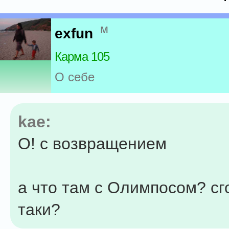
м
exfun
Карма 105
О себе
kae:
О! с возвращением
а что там с Олимпосом? сг
таки?