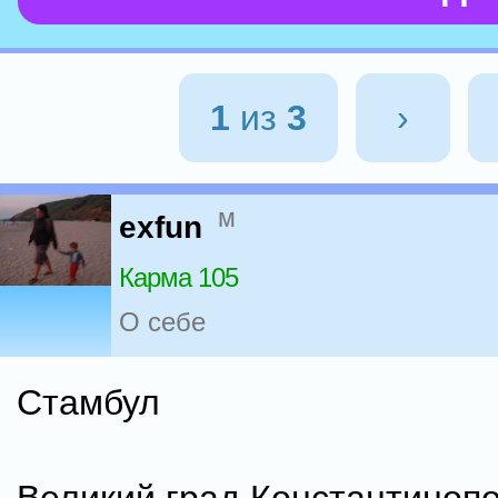
1
из
3
›
м
exfun
Карма 105
О себе
Стамбул