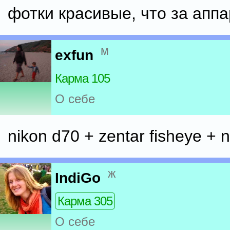
фотки красивые, что за апп
м
exfun
Карма 105
О себе
nikon d70 + zentar fisheye + 
ж
IndiGo
Карма 305
О себе