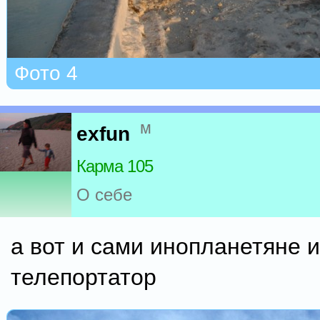
Фото 4
м
exfun
Карма 105
О себе
а вот и сами инопланетяне и
телепортатор