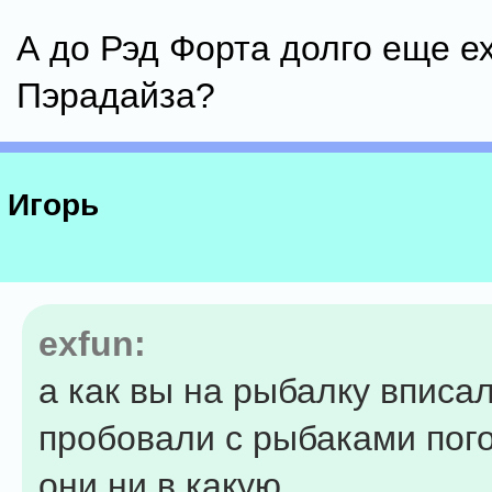
А до Рэд Форта долго еще ех
Пэрадайза?
Игорь
exfun:
а как вы на рыбалку вписа
пробовали с рыбаками пого
они ни в какую.