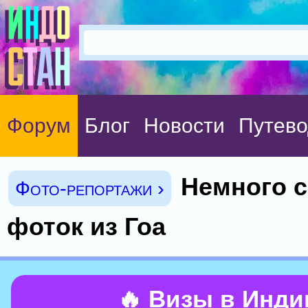
Форум
Блог
Новости
Путево
Немного 
Фото-репортажи ›
фоток из Гоа
🔥 Визы в Инд