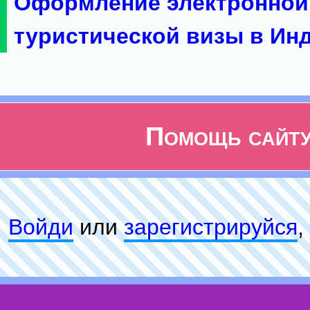
Оформление электронной
туристической визы в Ин
Помощь сайт
Войди
или
зарeгиcтpируйся
,