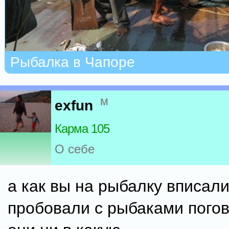
Рыбалка в Чапоре
м
exfun
Карма 105
О себе
а как вы на рыбалку вписал
пробовали с рыбаками погов