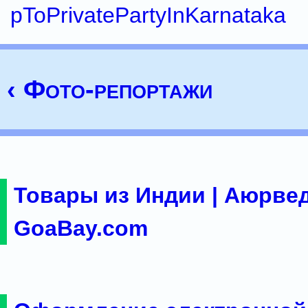
pToPrivatePartyInKarnataka
‹ Фото-репортажи
Товары из Индии | Аюрвед
GoaBay.com