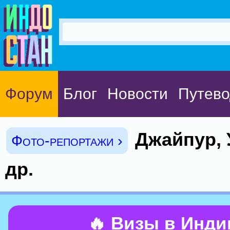
Форум
Блог
Новости
Путево
Джайпур, 
Фото-репортажи ›
др.
🔥 Визы в Инд