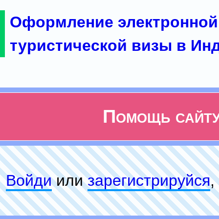
Оформление электронной
туристической визы в Ин
Помощь сайт
Войди
или
зарeгиcтpируйся
,