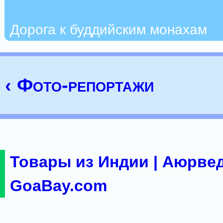
Дорога к буддийским монахам
‹ Фото-репортажи
Товары из Индии | Аюрвед
GoaBay.com