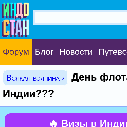
Форум
Блог
Новости
Путево
День флот
Всякая всячина ›
Индии???
🔥 Визы в Инд