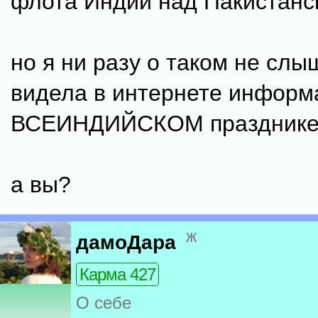
флота Индии над Пакистан
но я ни разу о таком не слы
видела в интернете информ
ВСЕИНДИЙСКОМ празднике
а вы?
ж
дамоДара
Карма 427
О себе