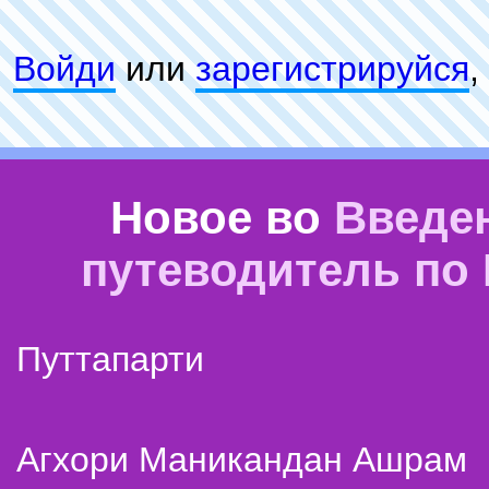
Войди
или
зарeгиcтpируйся
,
Новое во
Введе
путеводитель по
Путтапарти
Агхори Маникандан Ашрам