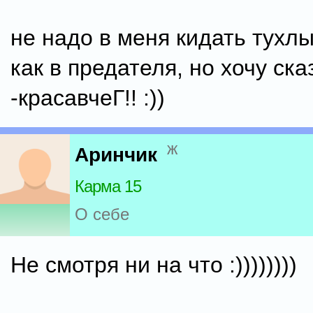
не надо в меня кидать тухл
как в предателя, но хочу ска
-красавчеГ!! :))
ж
Аринчик
Карма 15
О себе
Не смотря ни на что :))))))))