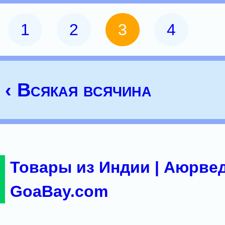
1
2
3
4
‹ Всякая всячина
Товары из Индии | Аюрвед
GoaBay.com