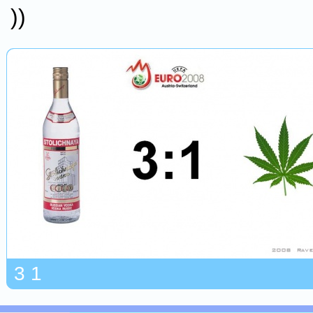
))
3 1