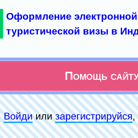
Оформление электронной
туристической визы в Ин
Помощь сайт
Войди
или
зарeгиcтpируйся
,