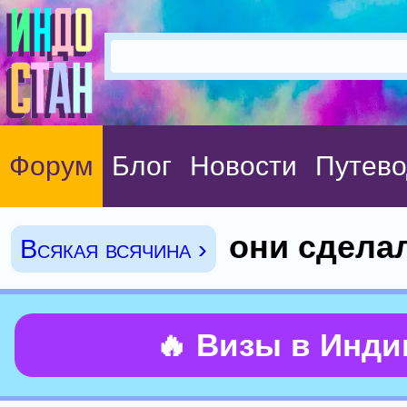
Форум
Блог
Новости
Путево
они сделал
Всякая всячина ›
🔥 Визы в Инд