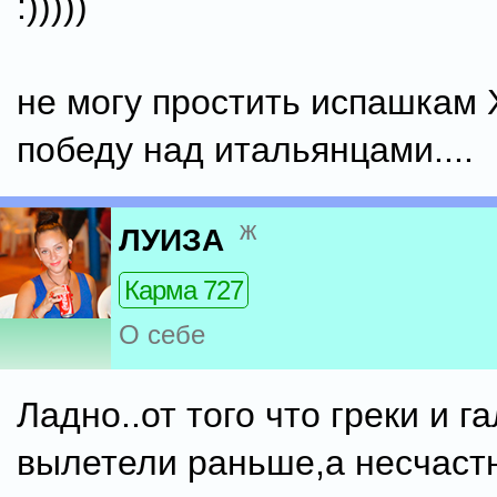
:)))))
не могу простить испашка
победу над итальянцами....
ж
ЛУИЗА
Карма 727
О себе
Ладно..от того что греки и 
вылетели раньше,а несчас