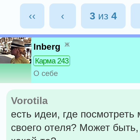
‹‹
‹
3
из
4
ж
Inberg
Карма 243
О себе
Vorotila
есть идеи, где посмотреть 
своего отеля? Может быть,