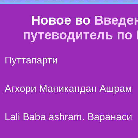
Новое во
Введе
путеводитель по
Путтапарти
Агхори Маникандан Ашрам
Lali Baba ashram. Варанаси