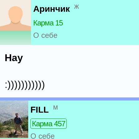
ж
Аринчик
Карма 15
О себе
Hay
:)))))))))))
м
FILL
Карма 457
О себе