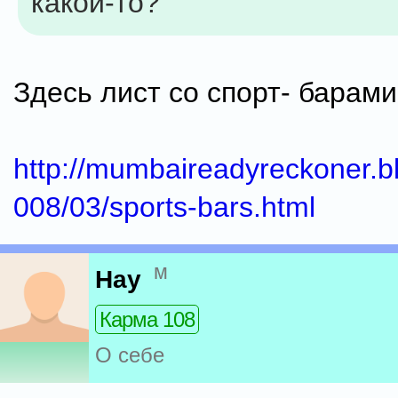
какой-то?
Здесь лист со спорт- барами
http://mumbaireadyreckoner.b
008/03/sports-bars.html
м
Нау
Карма 108
О себе