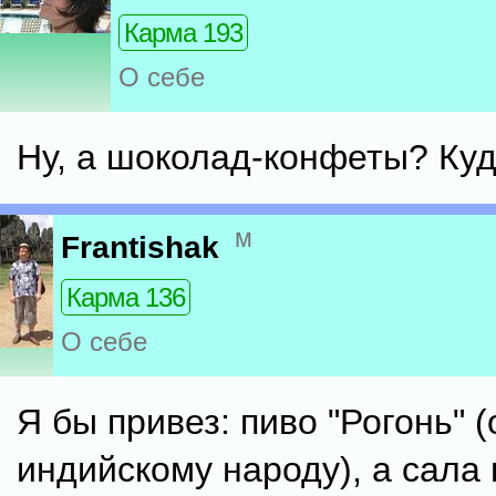
Карма 193
О себе
Ну, а шоколад-конфеты? Куд
м
Frantishak
Карма 136
О себе
Я бы привез: пиво "Рогонь" 
индийскому народу), а сала н