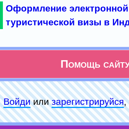
Оформление электронной
туристической визы в Ин
Помощь сайт
Войди
или
зарeгиcтpируйся
,