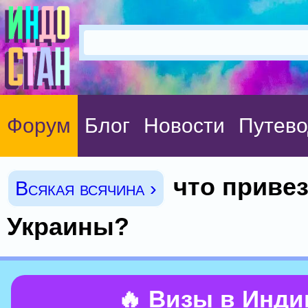
Форум
Блог
Новости
Путево
что привез
Всякая всячина ›
Украины?
🔥 Визы в Инд