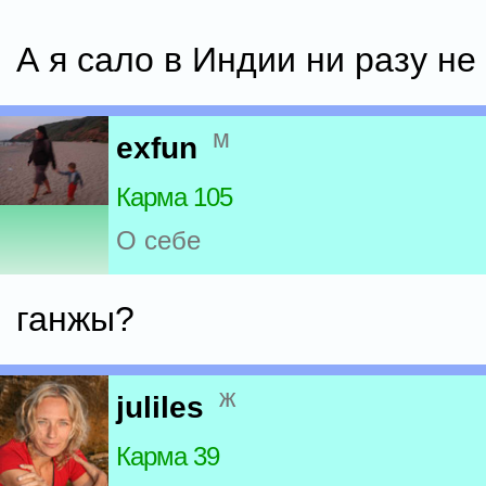
А я сало в Индии ни разу не
м
exfun
Карма 105
О себе
ганжы?
ж
juliles
Карма 39