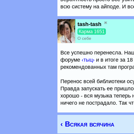
всю систему на айподе. И вс
ж
tash-tash
Карма 1651
О себе
Все успешно перенесла. Наш
форуме
‹тыц›
и в итоге за 1
рекомендованных там програ
Перенос всей библиотеки ос
Правда запускать ее пришлос
хорошо - вся музыка теперь 
ничего не пострадало. Так ч
‹ Всякая всячина