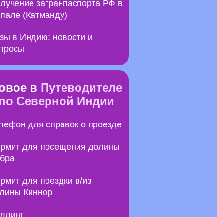
лучение загранпаспорта РФ в
пале (Катманду)
зы в Индию: новости и
просы
овое в
Путеводителе
по Северной Индии
лефон для справок о проезде
рмит для посещения долины
бра
рмит для поездки в/из
лины Киннор
ллинг