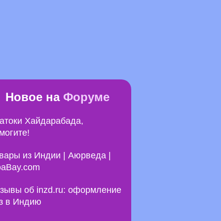
Новое на
Форуме
атоки Хайдарабада,
могите!
вары из Индии | Аюрведа |
aBay.com
зывы об inzd.ru: оформление
з в Индию