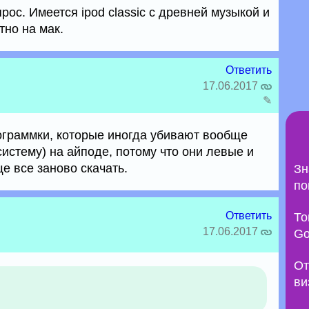
рос. Имеется ipod classic с древней музыкой и
тно на мак.
Ответить
17.06.2017
✎
граммки, которые иногда убивают вообще
систему) на айподе, потому что они левые и
е все заново скачать.
Зн
по
Ответить
То
17.06.2017
Go
От
ви