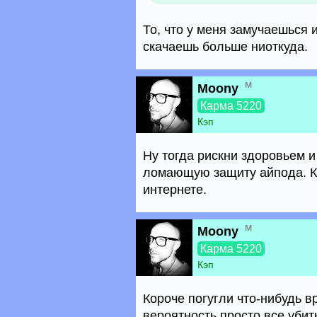
То, что у меня замучаешься 
скачаешь больше ниоткуда.
м
Moony
Карма 5220
Кэп
Ну тогда рискни здоровьем и
ломающую защиту айпода. Ка
интернете.
м
Moony
Карма 5220
Кэп
Короче погугли что-нибудь вр
вероятность просто все убит