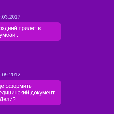
.03.2017
оздний прилет в
умбаи..
.09.2012
де оформить
едицинский документ
 Дели?