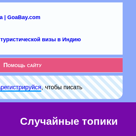
а | GoaBay.com
туристической визы в Индию
Помощь сайту
арeгиcтpируйся
, чтобы писать
Случайные топики