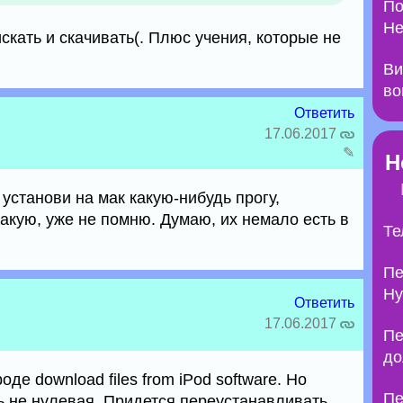
По
Не
искать и скачивать(. Плюс учения, которые не
Ви
во
Ответить
17.06.2017
✎
Н
 установи на мак какую-нибудь прогу,
кую, уже не помню. Думаю, их немало есть в
Те
Пе
Ну
Ответить
17.06.2017
Пе
до
оде download files from iPod software. Но
Пе
ь не нулевая. Придется переустанавливать