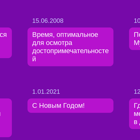
15.06.2008
10
ся
Время, оптимальное
П
для осмотра
М
достопримечательносте
й
1.01.2021
12
C Новым Годом!
Г
и
м
в