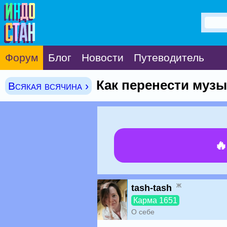
Форум
Блог
Новости
Путеводитель
Как перенести музык
Всякая всячина ›

ж
tash-tash
Карма 1651
О себе