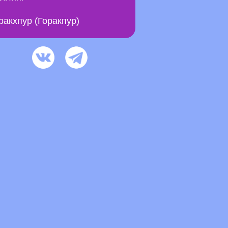
ракхпур (Горакпур)