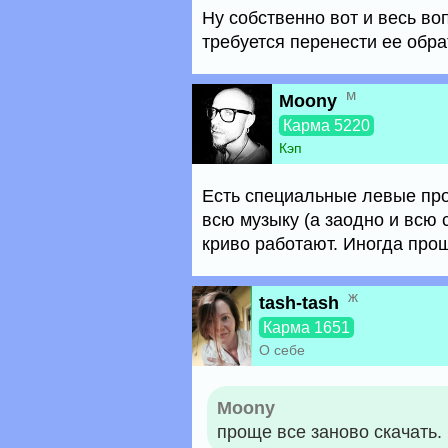
Ну собственно вот и весь воп
требуется перенести ее обра
м
Moony
Карма 5220
Кэп
Есть специальные левые про
всю музыку (а заодно и всю 
криво работают. Иногда прощ
ж
tash-tash
Карма 1651
О себе
Moony
проще все заново скачать.