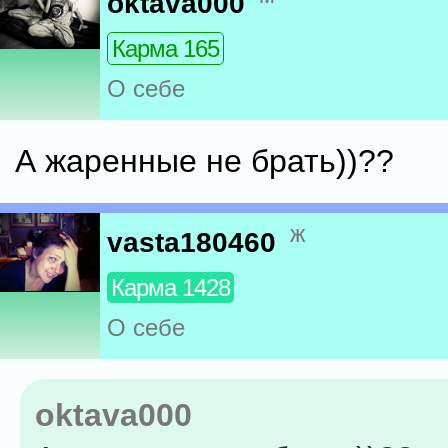
oktava000
Карма 165
О себе
А жаренные не брать))??
ж
vasta180460
Карма 1428
О себе
oktava000