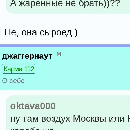
А жаренные не брать))??
Не, она сыроед )
м
джаггернаут
Карма 112
О себе
oktava000
ну там воздух Москвы или 