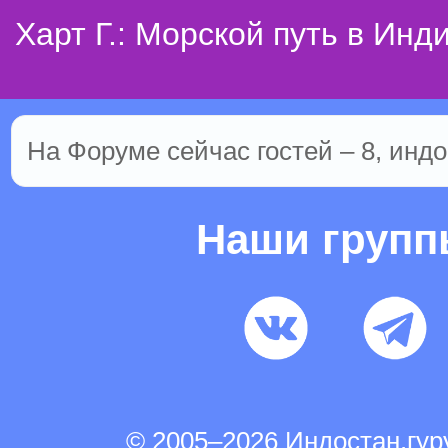
Харт Г.: Морской путь в Инд
На Форуме сейчас гостей – 8, индо
Наши груп
© 2005–2026 Индостан.гу