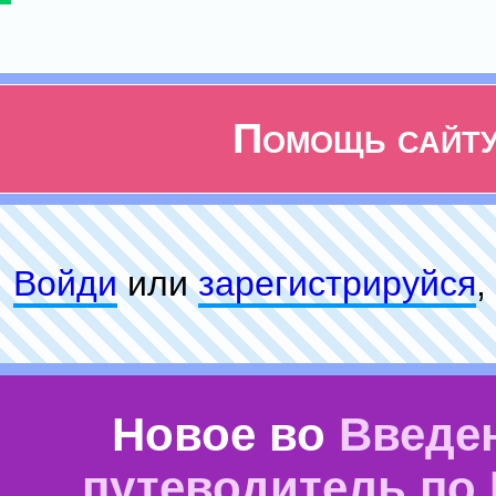
Помощь сайт
Войди
или
зарeгиcтpируйся
,
Новое во
Введе
путеводитель по