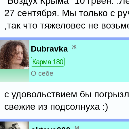
"Воздух Крыма" 10 грвен. .Л
27 сентября. Мы только с р
,так что тяжеловес не возьм
ж
Dubravka
Карма 180
О себе
с удовольствием бы погрыз
свежие из подсолнуха :)
м