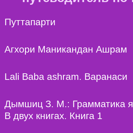
Путтапарти
Агхори Маникандан Ашрам
Lali Baba ashram. Варанаси
Дымшиц З. М.: Грамматика я
В двух книгах. Книга 1