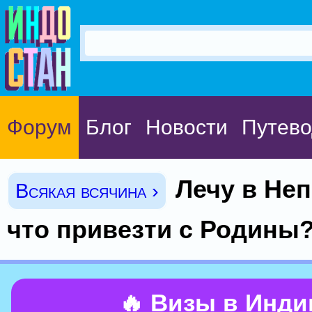
Форум
Блог
Новости
Путево
Лечу в Неп
Всякая всячина ›
что привезти с Родины?
🔥 Визы в Инд