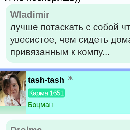
Wladimir
лучше потаскать с собой ч
увесистое, чем сидеть дом
привязанным к компу...
ж
tash-tash
Карма 1651
Боцман