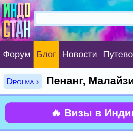
Форум
Блог
Новости
Путево
Пенанг, Малайз
Drolma ›
🔥 Визы в Инд