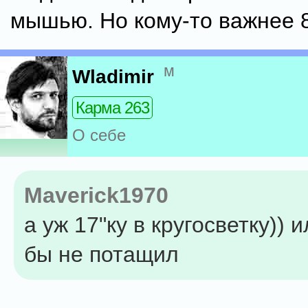
мышью. Но кому-то важнее 8
м
Wladimir
Карма 263
О себе
Maverick1970
а уж 17"ку в кругосветку)) и
бы не потащил