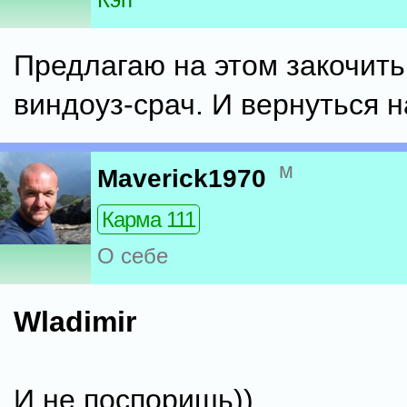
Предлагаю на этом закочить
виндоуз-срач. И вернуться н
м
Maverick1970
Карма 111
О себе
Wladimir
И не поспоришь))