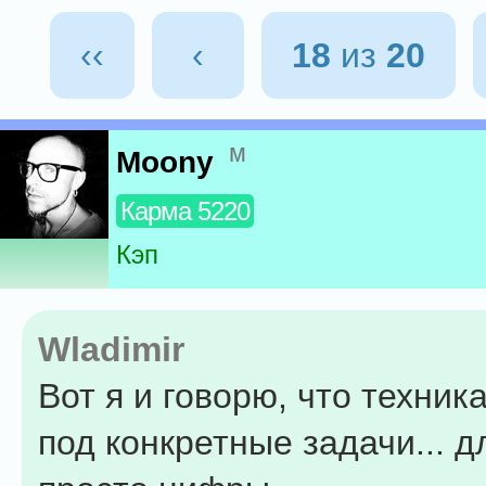
‹‹
‹
18
из
20
м
Moony
Карма 5220
Кэп
Wladimir
Вот я и говорю, что техник
под конкретные задачи... д