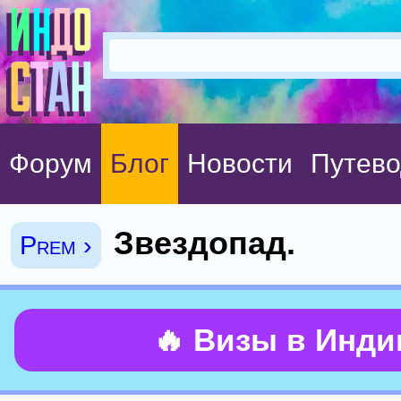
Форум
Блог
Новости
Путево
Звездопад.
Prem ›
🔥 Визы в Инд