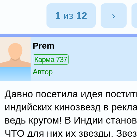
1
из
12
›
Prem
Карма 737
Автор
Давно посетила идея постит
индийских кинозвезд в рекл
ведь кругом! В Индии станов
ЧТО для них их звезды. Звез