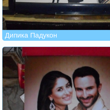
Дипика Падукон