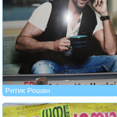
Ритик Рошан