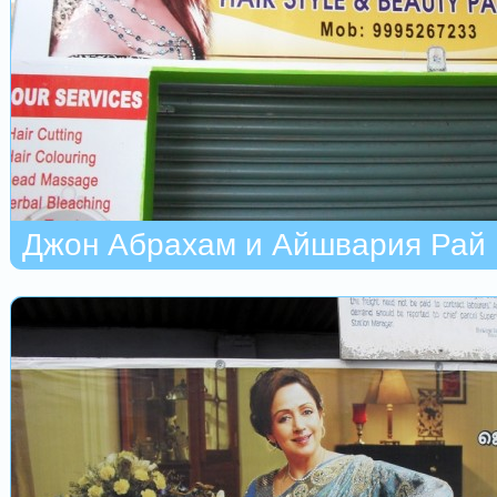
Джон Абрахам и Айшвария Рай