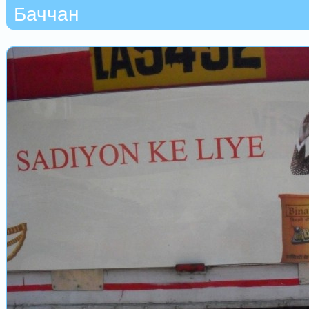
Баччан