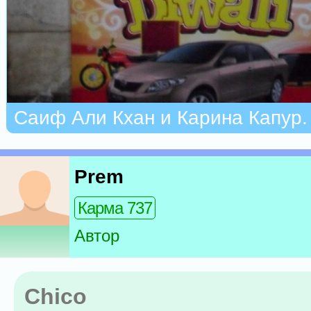
Саиф Али Кхан и Карина Капур
Prem
Карма 737
Автор
Chico