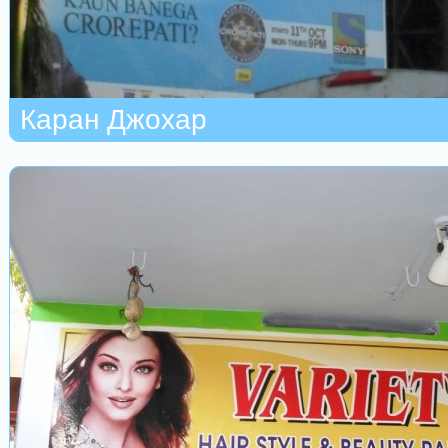
Каран Джохар