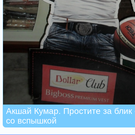
Акшай Кумар. Простите за блик 
со вспышкой