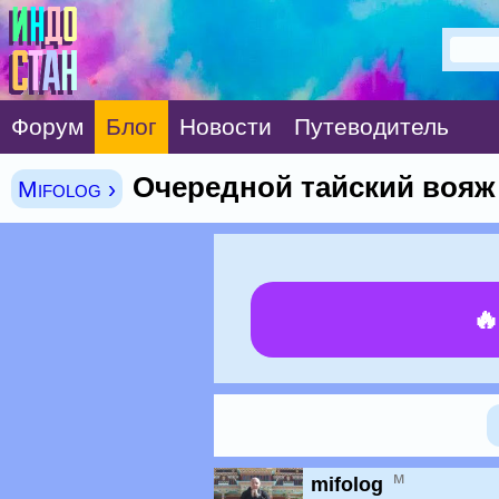
Форум
Блог
Новости
Путеводитель
Очередной тайский вояж
Mifolog ›

м
mifolog