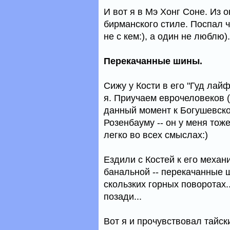
И вот я в Мэ Хонг Соне. Из 
бирманского стиле. Поспал чу
не с кем:), а один не люблю).
Перекачанные шины.
Сижу у Кости в его "Гуд лайф
я. Приучаем еврочеловеков 
данный момент к Богушевской
Розенбауму -- он у меня тож
легко во всех смыслах:)
Ездили с Костей к его механ
банальной -- перекачанные 
скользких горных поворотах.
позади...
Вот я и прочувствовал тайски