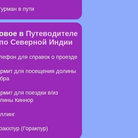
урман в пути
овое в
Путеводителе
по Северной Индии
лефон для справок о проезде
рмит для посещения долины
бра
рмит для поездки в/из
лины Киннор
ллинг
ракхпур (Горакпур)