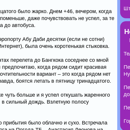
Шт
цатого было жарко. Днем +46, вечером, когда
поменьше, даже почувствовать не успел, за те
а до автобуса.
Н
эропорту Абу Даби десятки (если не сотни)
нтернет), была очень коротенькая стыковка.
Те
нтах перелета до Бангкока соседнее со мной
я предпочитаю, когда рядом сидит красивая
Пе
очтительности вариант – это когда рядом нет
Ну
равда, боятся летать в пятницу тринадцатого.
Пе
до
е чуть больше и я успел откушать жаренного
и в сильный дождь. Взлетную полосу
Пе
Го
о прибытия было облачно и сухо. Встречала
ога на Погода-ТБ – Анастасия Леонова на