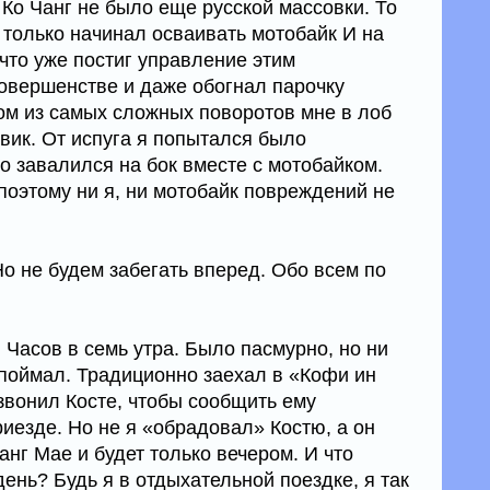
Ко Чанг не было еще русской массовки. То
а только начинал осваивать мотобайк И на
 что уже постиг управление этим
овершенстве и даже обогнал парочку
ом из самых сложных поворотов мне в лоб
вик. От испуга я попытался было
го завалился на бок вместе с мотобайком.
поэтому ни я, ни мотобайк повреждений не
Но не будем забегать вперед. Обо всем по
 Часов в семь утра. Было пасмурно, но ни
 поймал. Традиционно заехал в «Кофи ин
звонил Косте, чтобы сообщить ему
риезде. Но не я «обрадовал» Костю, а он
анг Мае и будет только вечером. И что
день? Будь я в отдыхательной поездке, я так