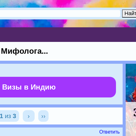
 Мифолога...
 Визы в Индию
1
из
3
›
››
Ответить