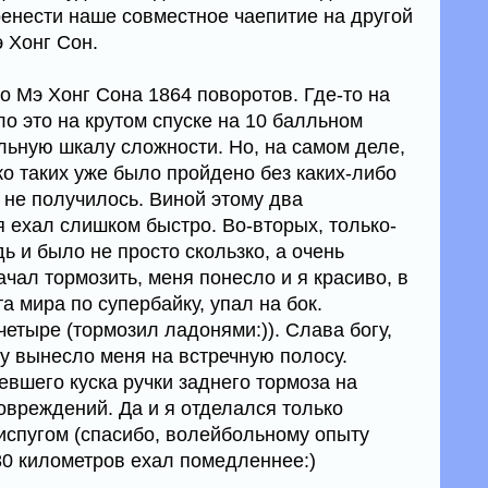
ренести наше совместное чаепитие на другой
 Хонг Сон.
до Мэ Хонг Сона 1864 поворотов. Где-то на
о это на крутом спуске на 10 балльном
льную шкалу сложности. Но, на самом деле,
ько таких уже было пройдено без каких-либо
 не получилось. Виной этому два
я ехал слишком быстро. Во-вторых, только-
 и было не просто скользко, а очень
начал тормозить, меня понесло и я красиво, в
 мира по супербайку, упал на бок.
етыре (тормозил ладонями:)). Слава богу,
ку вынесло меня на встречную полосу.
евшего куска ручки заднего тормоза на
овреждений. Да и я отделался только
спугом (спасибо, волейбольному опыту
80 километров ехал помедленнее:)