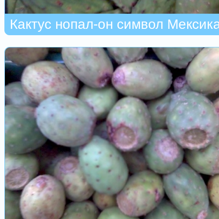
Кактус нопал-он символ Мексика.