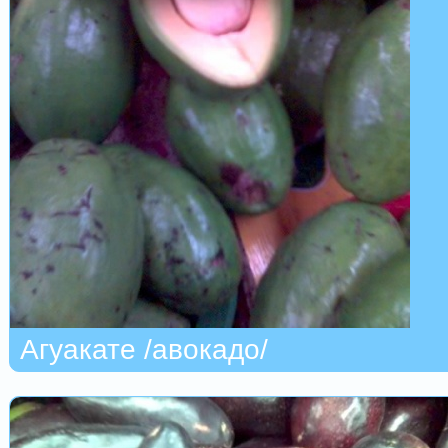
Агуакате /авокадо/