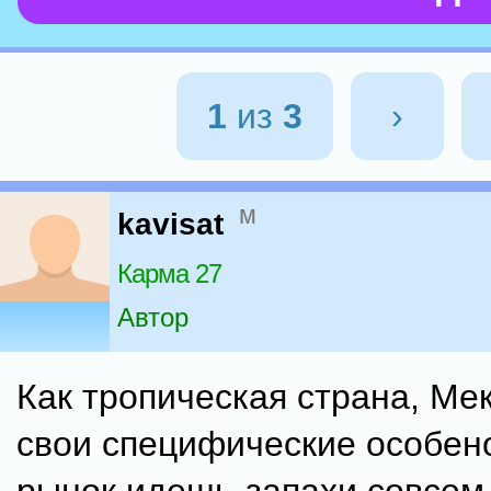
1
из
3
›
м
kavisat
Карма 27
Автор
Как тропическая страна, Ме
свои специфические особено