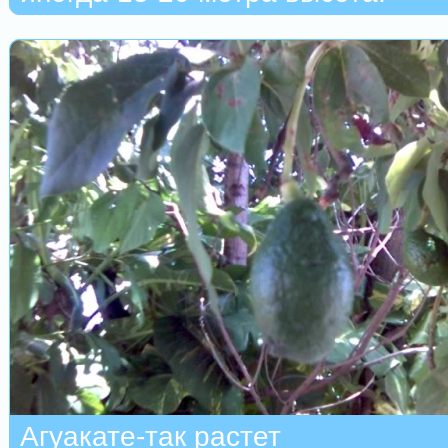
Агуакате-так растет