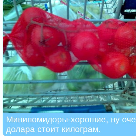
Минипомидоры-хорошие, ну оче
долара стоит килограм.