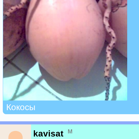
Кокосы
м
kavisat