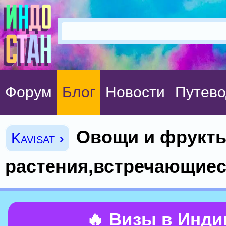
Форум
Блог
Новости
Путево
Овощи и фрукты
Kavisat ›
растения,встречающиес
🔥 Визы в Инд