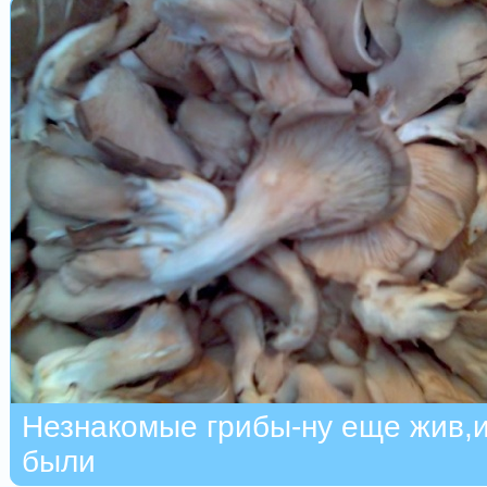
Незнакомые грибы-ну еще жив,и
были