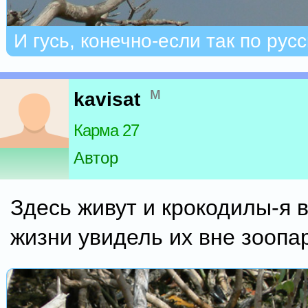
И гусь, конечно-если так по русс
м
kavisat
Карма 27
Автор
Здесь живут и крокодилы-я в
жизни увидель их вне зоопа