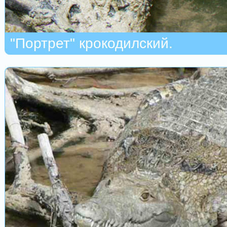
"Портрет" крокодилский.