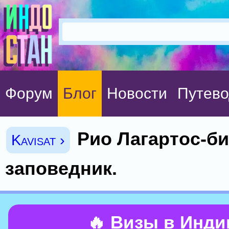
Форум
Блог
Новости
Путево
Рио Лагартос-
Kavisat ›
заповедник.
🔥 Визы в Инд