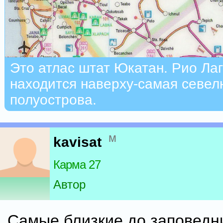
Это атлас штат Юкатан. Рио Ла
находится наверху-самая севел
полуострова.
м
kavisat
Карма 27
Автор
Самые близкие до заповедн