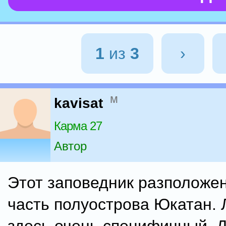
1
из
3
›
м
kavisat
Карма 27
Автор
Этот заповедник разположен
часть полуострова Юкатан.