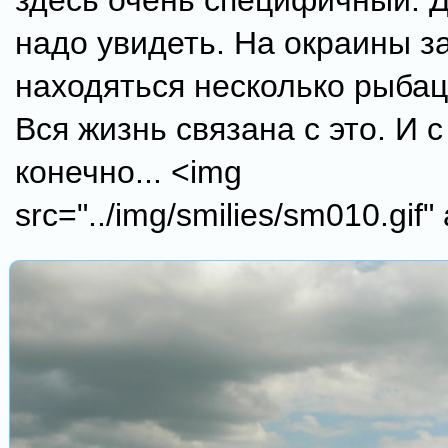
здесь очень специфичный. 
надо увидеть. На окраины з
находяться несколько рыбац
Вся жизнь связана с это. И с
конечно... <img
src="../img/smilies/sm010.gif" a