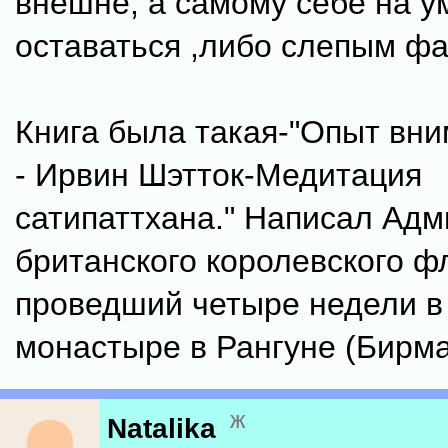
внешне, а самому себе на у
оставаться ,либо слепым ф
Книга была такая-"Опыт вн
- Ирвин Шэтток-Медитация
сатипаттхана." Написал Ад
британского королевского ф
проведший четыре недели в
монастыре в Рангуне (Бирма
ж
Natalika