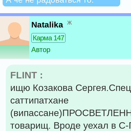
ж
Natalika
Карма 147
Автор
FLINT :
ищю Козакова Сергея.Спец
саттипатхане
(випассане)ПРОСВЕТЛЕН
товарищ. Вроде уехал в С-