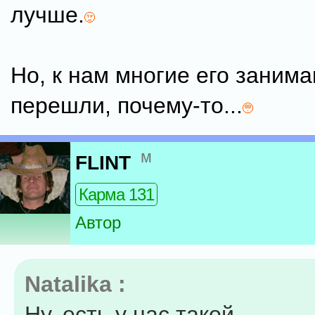
лучше.
Но, к нам многие его заним
перешли, почему-то...
м
FLINT
Карма 131
Автор
Natalika :
Ну, есть у нас такой