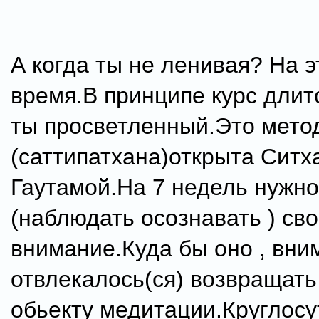
А когда ты не ленивая? На э
время.В принципе курс длит
ты просветленный.Это мето
(саттипатхана)открыта Ситх
Гаутамой.На 7 недель нужно
(наблюдать осознавать ) cв
внимание.Куда бы оно , вни
отвлекалось(ся) возвращать 
обьекту медитации.Круглос