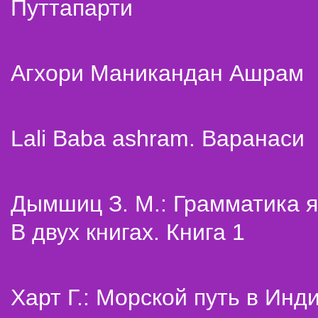
Путтапарти
Агхори Маникандан Ашрам
Lali Baba ashram. Варанаси
Дымшиц З. М.: Грамматика я
В двух книгах. Книга 1
Харт Г.: Морской путь в Инд