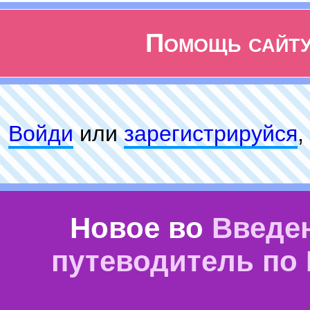
Помощь сайт
Войди
или
зарeгиcтpируйся
,
Новое во
Введе
путеводитель по