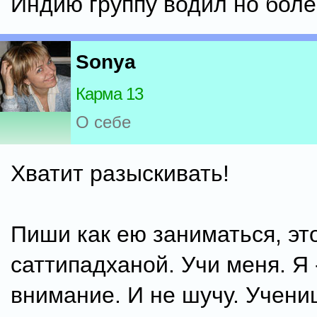
Индию группу водил но боле
Sonya
Карма 13
О себе
Хватит разыскивать!
Пиши как ею заниматься, эт
саттипадханой. Учи меня. Я 
внимание. И не шучу. Учени