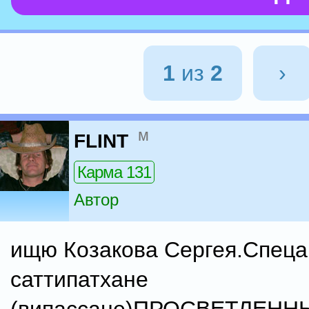
1
из
2
›
м
FLINT
Карма 131
Автор
ищю Козакова Сергея.Спеца
саттипатхане