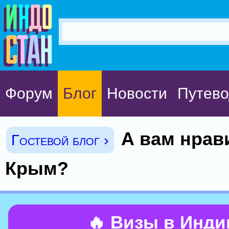
Форум
Блог
Новости
Путево
А вам нрав
Гостевой блог ›
Крым?
🔥 Визы в Инд