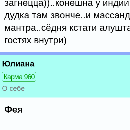
загнёцца))..конешна у индии
дудка там звонче..и массанд
мантра..сёдня кстати алушт
гостях внутри)
Юлиана
Карма 960
О себе
Фея