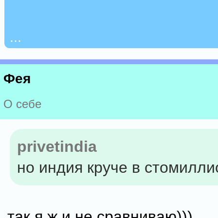
...
Фея
О себе
privetindia
но индия круче в стомилли
так я ж и не сравниваю)))