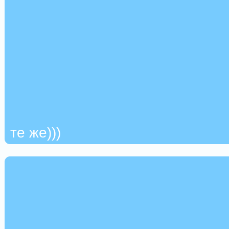
те же)))