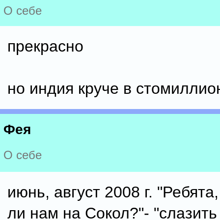
О себе
прекрасно
но индия круче в стомиллио
Фея
О себе
июнь, август 2008 г. "Ребята
ли нам на Сокол?"- "слазить 