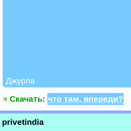
Джурла
Скачать:
что там, впереди?
privetindia