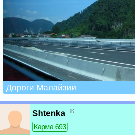
Дороги Малайзии
ж
Shtenka
Карма 693