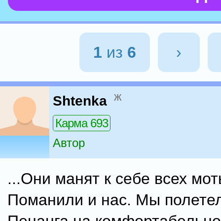
1
из
6
›
ж
Shtenka
Карма 693
Автор
...Они манят к себе всех мо
Поманили и нас. Мы полете