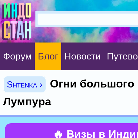
Форум
Блог
Новости
Путево
Огни большого
Shtenka ›
Лумпура
🔥 Визы в Инд