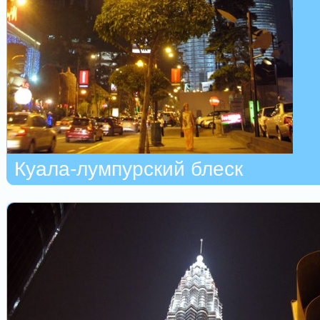
Куала-лумпурский блеск