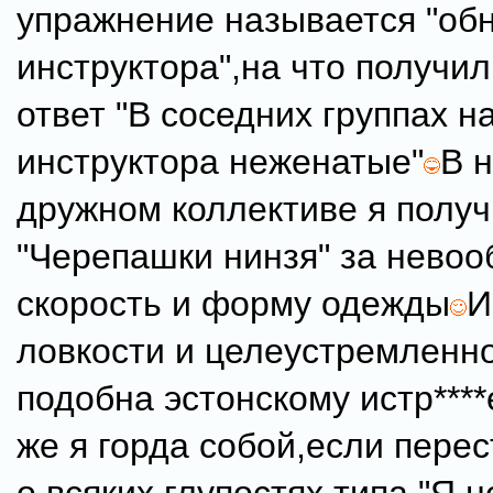
упражнение называется "об
инструктора",на что получи
ответ "В соседних группах н
инструктора неженатые"
В 
дружном коллективе я получ
"Черепашки нинзя" за нево
скорость и форму одежды
И
ловкости и целеустремленн
подобна эстонскому истр***
же я горда собой,если перес