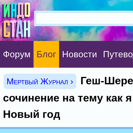
Форум
Блог
Новости
Путево
Геш-Шере
Мертвый Журнал ›
сочинение на тему как 
Новый год