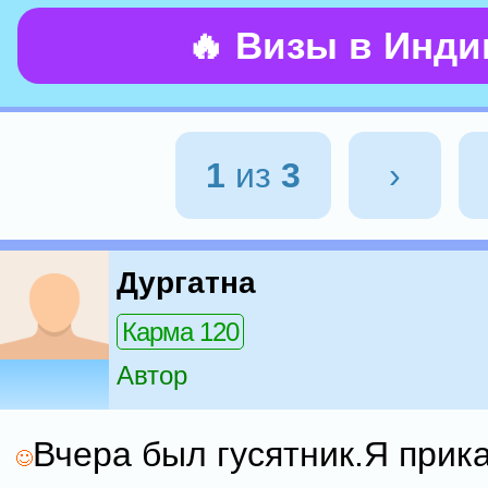
🔥 Визы в Инд
1
из
3
›
Дургатна
Карма 120
Автор
Вчера был гусятник.Я прик