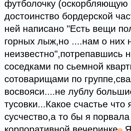
футболочку (оскорбляющую 
достоинство бордерской ча
ней написано "Есть вещи п
горных лыж,но ....нам о них 
неизвестно",потрепавшись н
соседками по сьемной кварт
сотоварищами по группе,св
восвояси....не лублу больш
тусовки...Какое счастье что
сусчество,а то бы я порвала
корпоративной вечеринке
Я