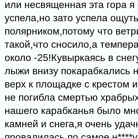
или несвященная эта гора я
успела,но зато успела ощуть
полярником,потому что ветр
такой,что сносило,а темпер
около -25!Кувыркаясь в снег
лыжи внизу покарабкались 
верх к площадке с крестом и
не погибла смертью храбрых
нашего карабканья было мн
камней и снега,я очень удач
провалилась по самое н****