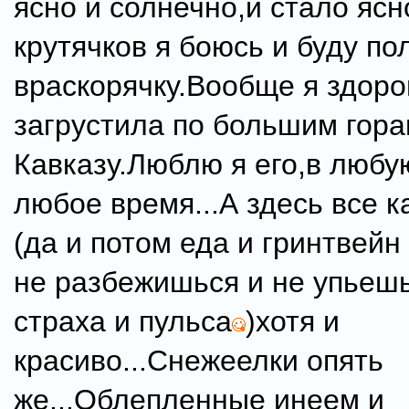
ясно и солнечно,и стало ясн
крутячков я боюсь и буду по
враскорячку.Вообще я здоро
загрустила по большим гора
Кавказу.Люблю я его,в любую
любое время...А здесь все ка
(да и потом еда и гринтвейн 
не разбежишься и не упьешь
страха и пульса
)хотя и
красиво...Снежеелки опять
же...Облепленные инеем и