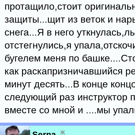
протащило,стоит оригиналь
защиты...щит из веток и нар
снега...Я в него уткнулась,л
отстегнулись,я упала,отско
бугелем меня по башке....С
как раскапризничавшийся р
минут десять...В конце конц
следующий раз инструктор 
вместе со мной и ....мы упа
ж
Serna