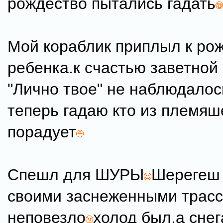
рождество пытались гадать
Мой кораблик приплыл к ро
ребенка.к счастью заветной
"Лично твое" не наблюдалось
теперь гадаю кто из племяш
порадует
Спешл для ШУРЫ
Шерегеш 
своими заснеженными трасс
неповезло
холод был,а снег