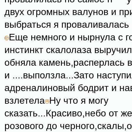
двух огромных валунов и пр
выбраться я проваливалась 
Еще немного и нырнула с г
инстинкт скалолаза выручил,
обняла камень,расперлась 
и ....выползла...Зато наступ
адреналиновый бодрит и нав
взлетела
Ну что я могу
сказать...Красиво,небо от ж
розового до черного,скалы,