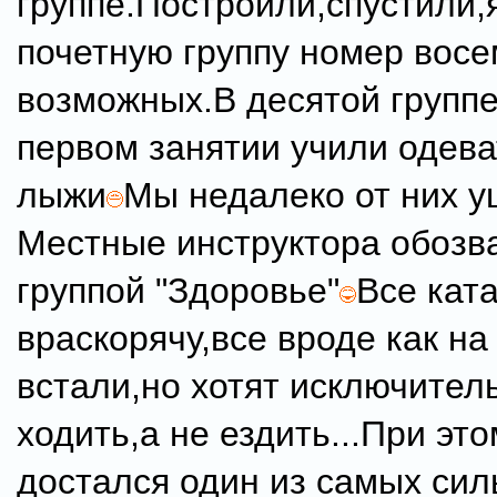
группе.Построили,спустили,
почетную группу номер восе
возможных.В десятой группе
первом занятии учили одева
лыжи
Мы недалеко от них 
Местные инструктора обозв
группой "Здоровье"
Все кат
враскорячу,все вроде как н
встали,но хотят исключител
ходить,а не ездить...При эт
достался один из самых си