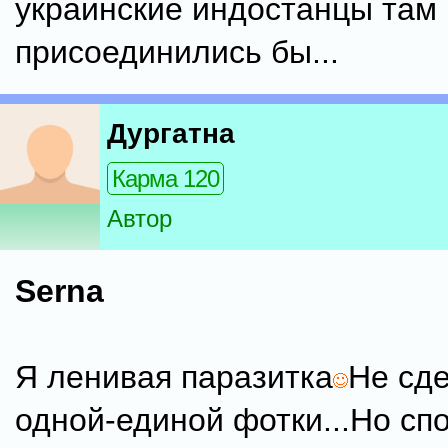
украинские индостанцы там
присоединились бы...
Дургатна
Карма 120
Автор
Serna
Я ленивая паразитка
Не сд
одной-единой фотки...Но сп