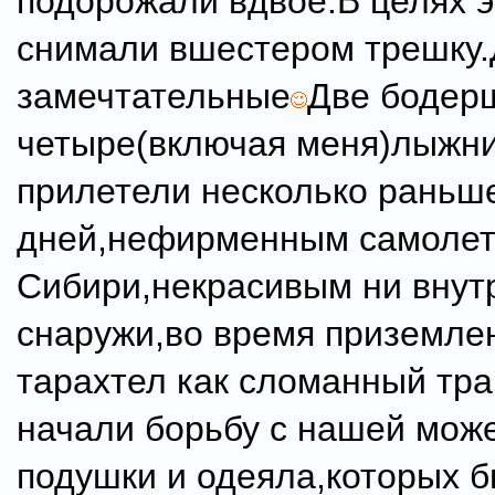
подорожали вдвое.В целях 
снимали вшестером трешку.
замечтательные
Две бодер
четыре(включая меня)лыжн
прилетели несколько раньш
дней,нефирменным самоле
Сибири,некрасивым ни внут
снаружи,во время приземле
тарахтел как сломанный тра
начали борьбу с нашей мож
подушки и одеяла,которых 