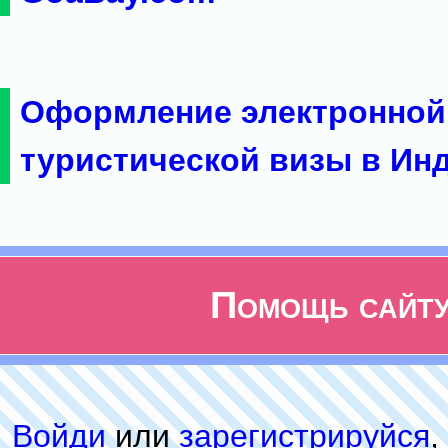
Оформление электронной
туристической визы в Ин
Помощь сайт
Войди
или
зарeгиcтpируйся
,