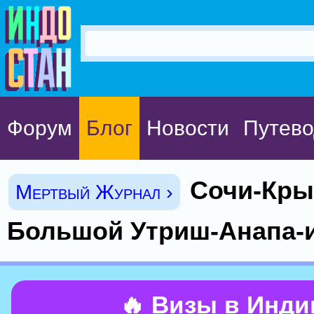
Форум
Блог
Новости
Путево
Сочи-Кры
Мертвый Журнал ›
Большой Утриш-Анапа-
🔥 Визы в Инд