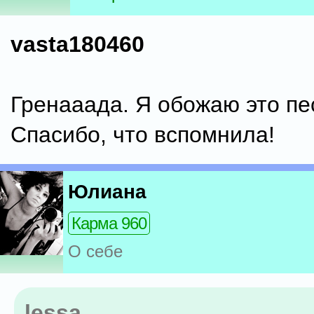
vasta180460
Гренааада. Я обожаю это пес
Спасибо, что вспомнила!
Юлиана
Карма 960
О себе
lessa