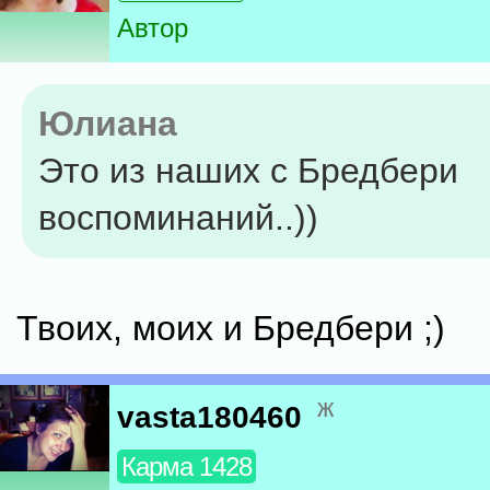
Автор
Юлиана
Это из наших с Бредбери
воспоминаний..))
Твоих, моих и Бредбери ;)
ж
vasta180460
Карма 1428