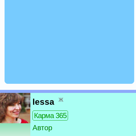
ж
lessa
Карма 365
Автор