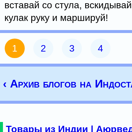
вставай со стула, вскидывай
кулак руку и маршируй!
1
2
3
4
‹ Архив блогов на Индост
Товары из Индии | Аюрвед