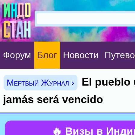
Форум
Блог
Новости
Путево
El pueblo
Мертвый Журнал ›
jamás será vencido
🔥 Визы в Инд