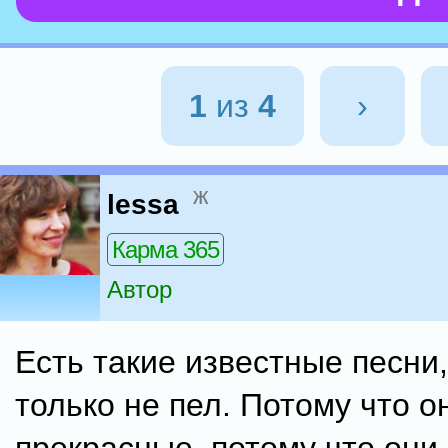
1
из
4
›
ж
lessa
Карма 365
Автор
Есть такие известные песни,
только не пел. Потому что о