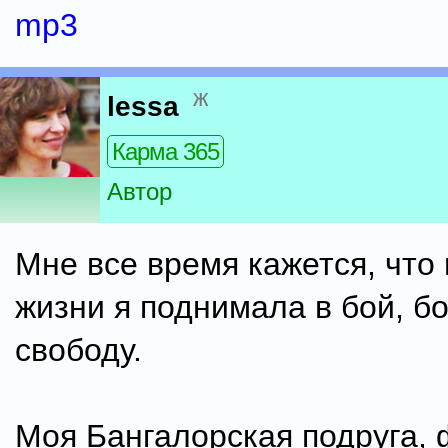
mp3
ж
lessa
Карма 365
Автор
Мне все время кажется, что
жизни я поднимала в бой, б
свободу.
Моя Бангалорская подруга, 