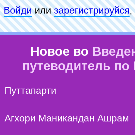
Войди
или
зарeгиcтpируйся
,
Новое во
Введе
путеводитель по
Путтапарти
Агхори Маникандан Ашрам