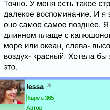
Точно. У меня есть такое ст
далекое воспоминание. И я 
оно самое самое позднее. Я
длинном плаще с капюшоном
море или океан, слева- высо
воздух- красный. Хотела бы 
это.
ж
lessa
Карма 365
Автор