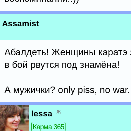
Assamist
Абалдеть! Женщины каратэ 
в бой рвутся под знамёна!
А мужички? only piss, no war.
ж
lessa
Карма 365