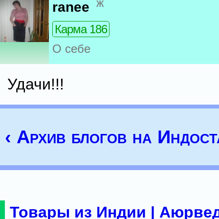
ж
ranee
Карма 186
О себе
Удачи!!!
‹ Архив блогов на Индост
Товары из Индии | Аюрвед