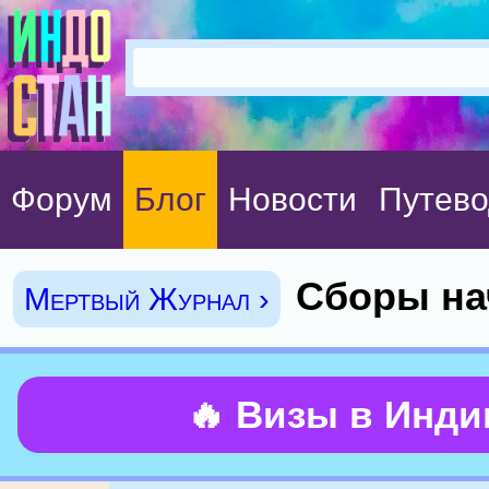
Форум
Блог
Новости
Путево
Сборы на
Мертвый Журнал ›
🔥 Визы в Инд