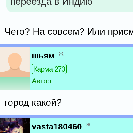
переезда в Индию
Чего? На совсем? Или прис
ж
шьям
Карма 273
Автор
город какой?
ж
vasta180460