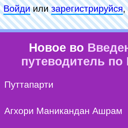
Войди
или
зарeгиcтpируйся
,
Новое во
Введе
путеводитель по
Путтапарти
Агхори Маникандан Ашрам