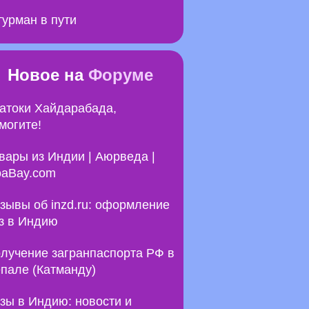
урман в пути
Новое на
Форуме
атоки Хайдарабада,
могите!
вары из Индии | Аюрведа |
aBay.com
зывы об inzd.ru: оформление
з в Индию
лучение загранпаспорта РФ в
пале (Катманду)
зы в Индию: новости и