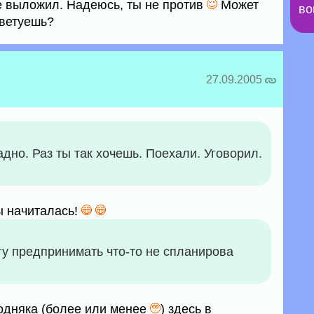
е выложил. Надеюсь, ты не против
Может
во
оветуешь?
27.09.2005
ладно. Раз ты так хочешь. Поехали. Уговорил.
ы начиталась!
огу предпринимать что-то не спланирова
олодняка (более или менее
) здесь в