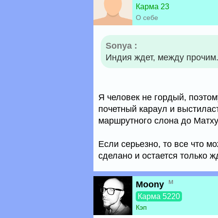
Карма 23
О себе
Sonya :
Индия ждет, между прочим.
Я человек не гордый, поэтом
почетный караул и выстилас
маршрутного слона до Матх
Если серьезно, то все что м
сделано и остается только ж
м
Moony
Карма 5220
Кэп