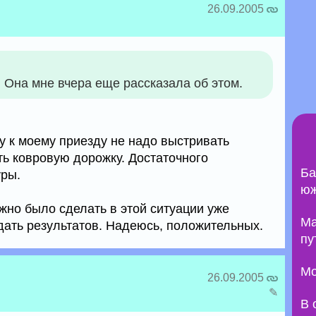
26.09.2005
 Она мне вчера еще рассказала об этом.
у к моему приезду не надо выстривать
ть ковровую дорожку. Достаточного
Ба
уры.
юж
ожно было сделать в этой ситуации уже
Ma
дать результатов. Надеюсь, положительных.
пу
Мо
26.09.2005
✎
В 