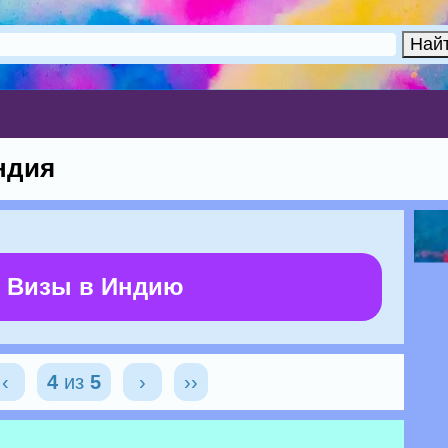
ндия
 Визы в Индию
‹
4
из
5
›
››