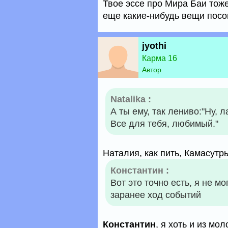
Твое эссе про Мира Баи тож
еще какие-нибудь вещи пос
jyothi
Карма 16
Автор
Natalika :
А ты ему, так лениво:"Ну, 
Все для тебя, любимый."
Наталия, как пить, Камасутр
Константин :
Вот это точно есть, я не м
заранее ход событий
Константин
, я хоть и из м