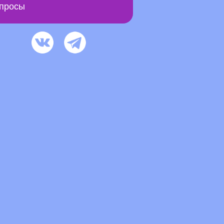
просы