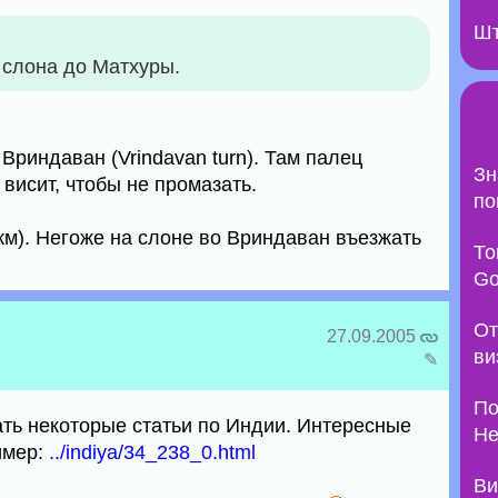
Шт
 слона до Матхуры.
 Вриндаван (Vrindavan turn). Там палец
Зн
висит, чтобы не промазать.
по
км). Негоже на слоне во Вриндаван въезжать
То
Go
От
27.09.2005
ви
✎
По
ать некоторые статьи по Индии. Интересные
Не
имер:
../indiya/34_238_0.html
Ви