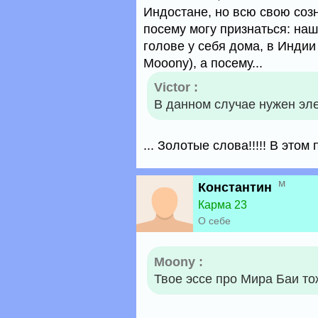
Индостане, но всю свою соз
посему могу признаться: на
голове у себя дома, в Индии
Mooony), а посему...
Victor :
В данном случае нужен эл
... Золотые слова!!!!! В этом
м
Константин
Карма 23
О себе
Moony :
Твое эссе про Мира Баи т