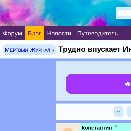
Форум
Блог
Новости
Путеводитель
Трудно впускает И
Мертвый Журнал ›

‹‹
м
Константин