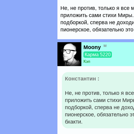
Не, не против, только я все 
приложить сами стихи Миры.
подборкой, сперва не доходи
пионерское, обязательно это
м
Moony
Карма 5220
Кэп
Константин :
Не, не против, только я вс
приложить сами стихи Миры
подборкой, сперва не доход
пионерское, обязательно э
бхакти.