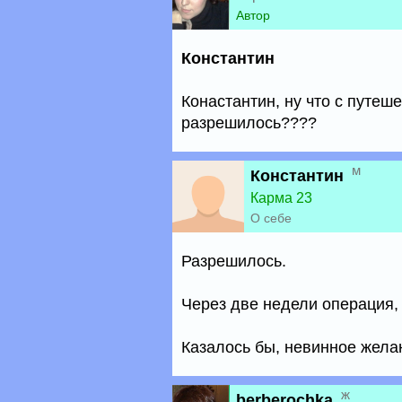
Автор
Константин
Конастантин, ну что с путеш
разрешилось????
м
Константин
Карма 23
О себе
Разрешилось.
Через две недели операция, 
Казалось бы, невинное желан
ж
berberochka