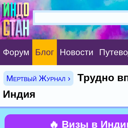
Форум
Блог
Новости
Путево
Трудно в
Мертвый Журнал ›
Индия
🔥 Визы в Инд