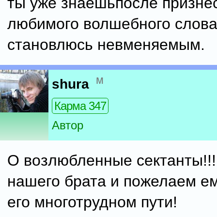
ты уже знаешьпосле призне
любимого волшебного слова
становлюсь невменяемым.
м
shura
Карма 347
Автор
О возлюбленные сектанты!!
нашего брата и пожелаем ем
его многотрудном пути!