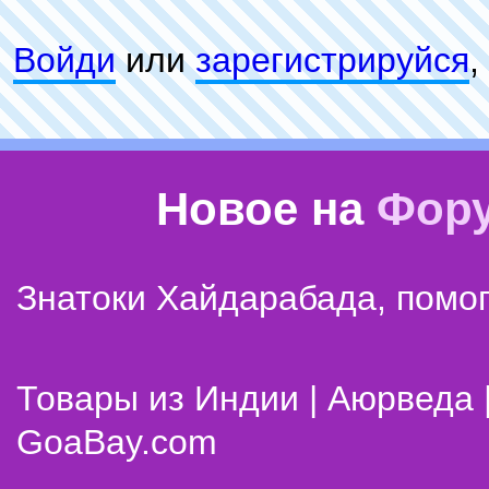
Войди
или
зарeгиcтpируйся
,
Новое на
Фор
Знатоки Хайдарабада, помог
Товары из Индии | Аюрведа 
GoaBay.com