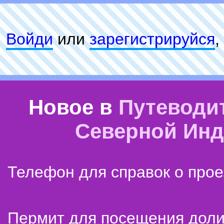
Войди
или
зарeгиcтpируйся
,
Новое в
Путеводи
Северной Ин
Телефон для справок о прое
Пермит для посещения дол