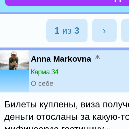
1
из
3
›
ж
Anna Markovna
Карма 34
О себе
Билеты куплены, виза получ
деньги отосланы за какую-т