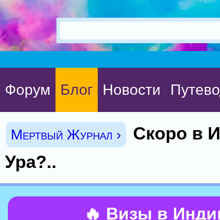
Форум
Блог
Новости
Путево
Скоро в 
Мертвый Журнал ›
Ура?..
🔥 Визы в Инд