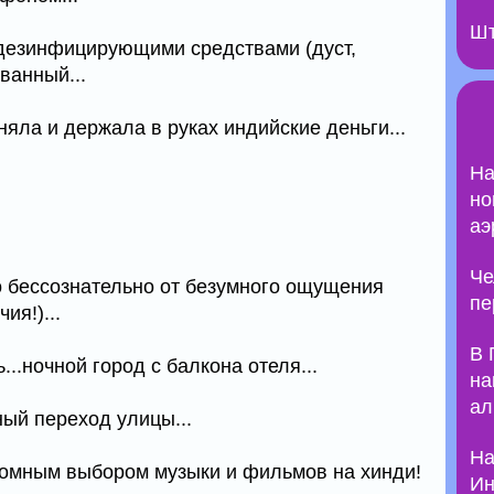
Шт
с дезинфицирующими средствами (дуст,
ванный...
яла и держала в руках индийские деньги...
На
но
аэ
Че
 бессознательно от безумного ощущения
пе
ия!)...
В 
..ночной город с балкона отеля...
на
ал
ый переход улицы...
На
оомным выбором музыки и фильмов на хинди!
Ин