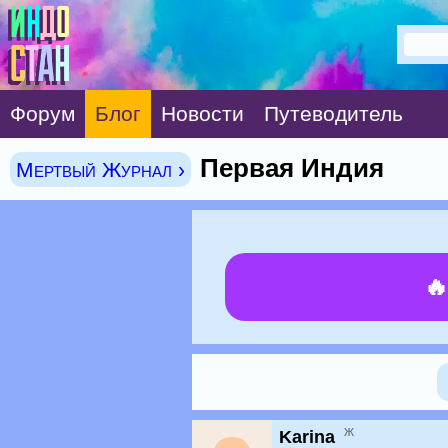
Форум
Блог
Новости
Путеводитель
Первая Индия
Мертвый Журнал ›

ж
Karina