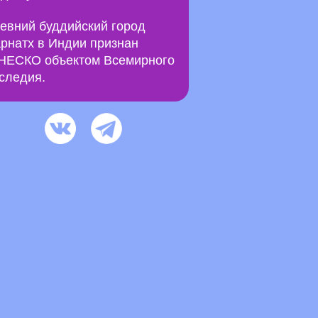
евний буддийский город
рнатх в Индии признан
ЕСКО объектом Всемирного
следия.