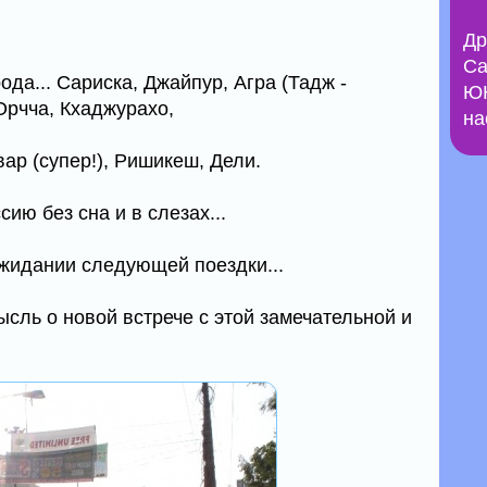
Др
Са
ода... Сариска, Джайпур, Агра (Тадж -
ЮН
Орчча, Кхаджурахо,
на
ар (супер!), Ришикеш, Дели.
ию без сна и в слезах...
ожидании следующей поездки...
мысль о новой встрече с этой замечательной и