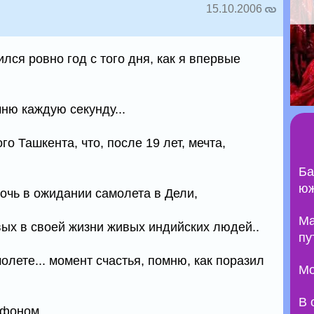
15.10.2006
ился ровно год с того дня, как я впервые
мню каждую секунду...
го Ташкента, что, после 19 лет, мечта,
Ба
юж
очь в ожидании самолета в Дели,
Ma
вых в своей жизни живых индийских людей..
пу
лете... момент счастья, помню, как поразил
Мо
В 
фоном...