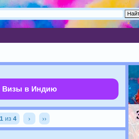
 Визы в Индию
1
из
4
›
››