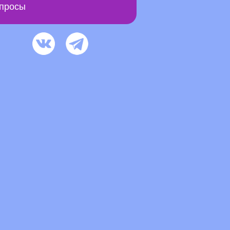
просы