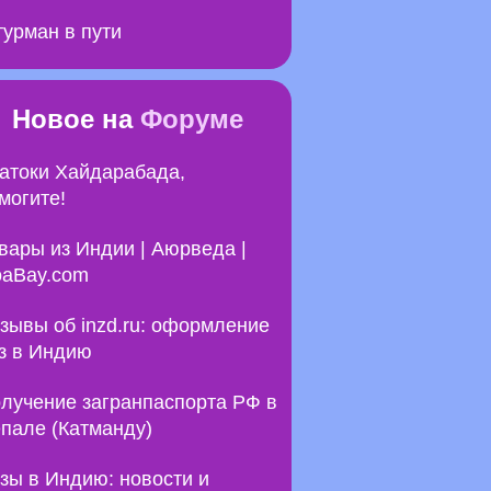
урман в пути
Новое на
Форуме
атоки Хайдарабада,
могите!
вары из Индии | Аюрведа |
aBay.com
зывы об inzd.ru: оформление
з в Индию
лучение загранпаспорта РФ в
пале (Катманду)
зы в Индию: новости и