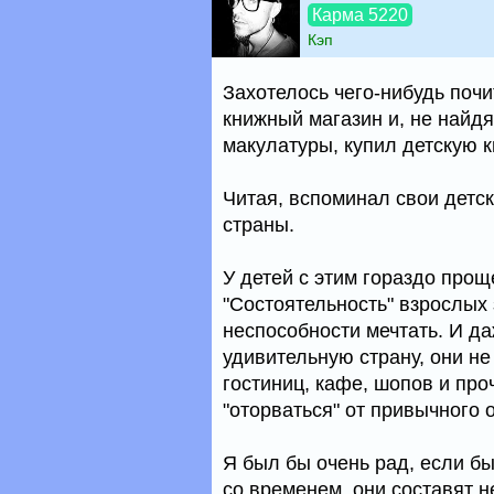
Карма 5220
Кэп
Захотелось чего-нибудь поч
книжный магазин и, не найдя
макулатуры, купил детскую к
Читая, вспоминал свои детс
страны.
У детей с этим гораздо прощ
"Состоятельность" взрослых 
неспособности мечтать. И д
удивительную страну, они не
гостиниц, кафе, шопов и пр
"оторваться" от привычного
Я был бы очень рад, если бы
со временем, они составят 