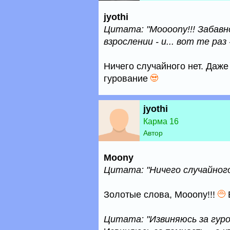
jyothi
Цитата: "Moooony!!! Забав
взрослении - и... вот те ра
Ничего случайного нет. Даже
гурование
jyothi
Карма 16
Автор
Moony
Цитата: "Ничего случайног
Золотые слова, Mooony!!!
Цитата: "Извиняюсь за гуро