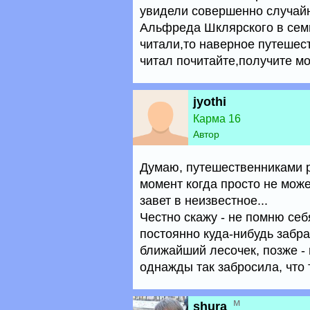
увидели совершенно случайн
Альфреда Шклярского в сем
читали,то наверное путешес
читал почитайте,получите м
jyothi
Карма 16
Автор
Думаю, путешественниками р
момент когда просто не мож
завет в неизвестное...
Честно скажу - не помню себ
постоянно куда-нибудь забр
ближайший лесочек, позже - 
однажды так забросила, что 
м
shura