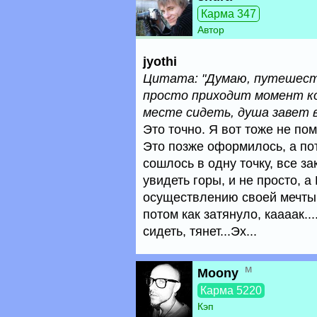
Карма 347
Автор
jyothi
Цитата: "Думаю, путешест
просто приходит момент ко
месте сидеть, душа завет в 
Это точно. Я вот тоже не по
Это позже оформилось, а по
сошлось в одну точку, все за
увидеть горы, и не просто, а
осуществлению своей мечты. 
потом как затянуло, каааак..
сидеть, тянет...Эх...
м
Moony
Карма 5220
Кэп