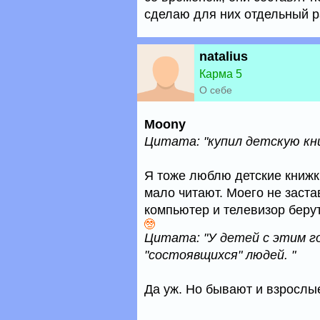
сделаю для них отдельный р
natalius
Карма 5
О себе
Moony
Цитата: "купил детскую кни
Я тоже люблю детские книжки
мало читают. Моего не заста
компьютер и телевизор берут
Цитата: "У детей с этим го
"состоявщихся" людей. "
Да уж. Но бывают и взрослые