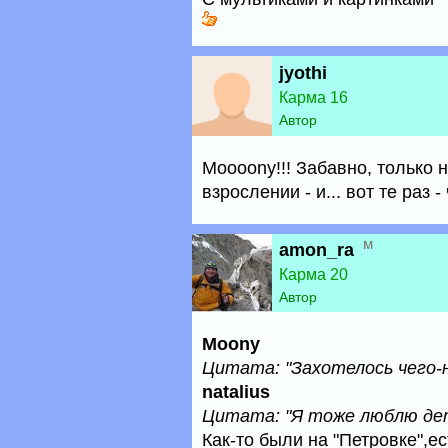
jyothi
Карма 16
Автор
Moooony!!! Забавно, только
взрослении - и... вот те раз 
м
amon_ra
Карма 20
Автор
Moony
Цитата: "Захотелось чего-
natalius
Цитата: "Я тоже люблю де
Как-то были на "Петровке",ес