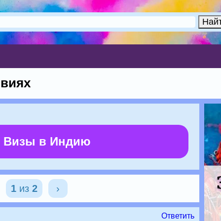
твиях
 Визы в Индию
1
из
2
›
Ответить