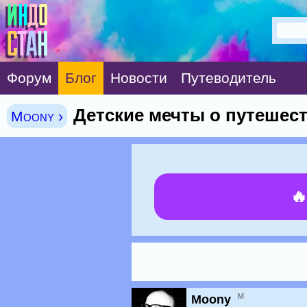
Форум
Блог
Новости
Путеводитель
Детские мечты о путешес
Moony ›

м
Moony