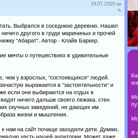
19.07.2005
✎
итать. Выбрался в соседнюю деревню. Нашел
 ничего другого в груде марининых и прочей
нижку "Абарат". Автор - Клайв Баркер.
кие мечты о путешествиях в удивительные
Ба
е, чем у взрослых, "состоявщихся" людей.
юж
зачастую выражается в "застоятельности" и
аже если они выбираются на отдых в
Ma
 видят ничего дальше своего лежака, стен
пу
очих скучных заведений, не дающих им
 образа жизни и мышления.
Мо
 к нам на сайт почаще заходили дети. Думаю,
В 
немалую часть нашей аудитории. Может даже