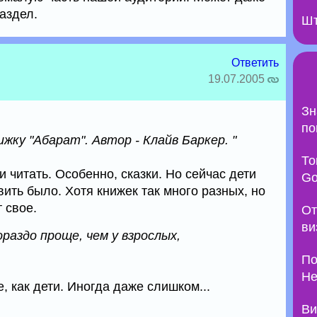
аздел.
Шт
Ответить
19.07.2005
Зн
по
жку "Абарат". Автор - Клайв Баркер. "
То
 читать. Особенно, сказки. Но сейчас дети
Go
вить было. Хотя книжек так много разных, но
 свое.
От
ви
раздо проще, чем у взрослых,
По
Не
, как дети. Иногда даже слишком...
Ви