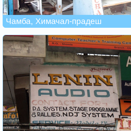
Чамба, Химачал-прадеш