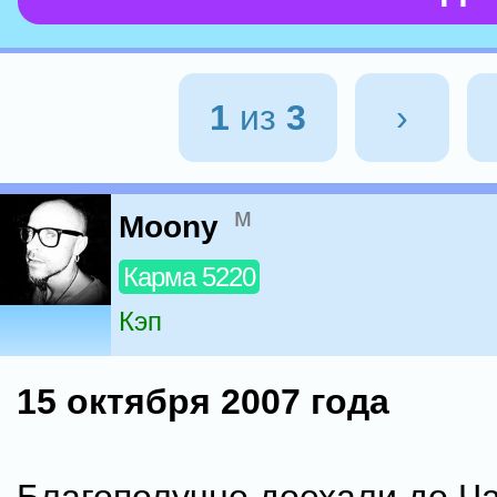
1
из
3
›
м
Moony
Карма 5220
Кэп
15 октября 2007 года