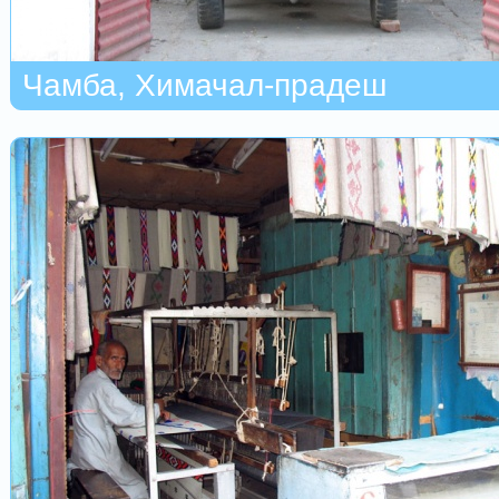
Чамба, Химачал-прадеш