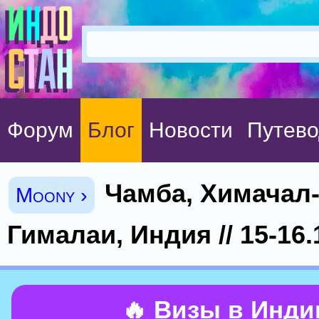
Форум
Блог
Новости
Путево
Чамба, Химачал
Moony ›
Гималаи, Индия // 15-16.
🔥 Визы в Инд