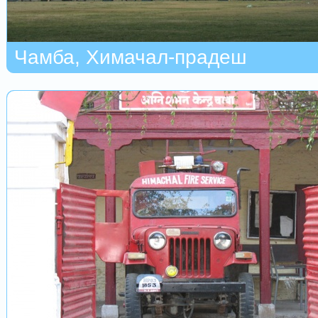
Чамба, Химачал-прадеш