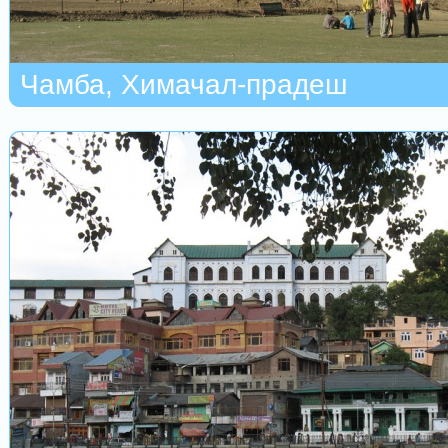
Чамба, Химачал-прадеш