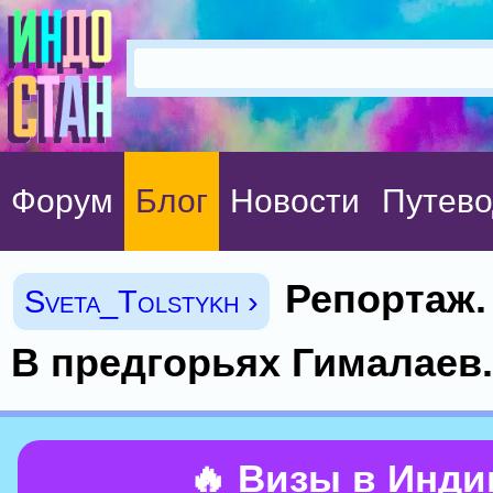
Форум
Блог
Новости
Путево
Репортаж.
Sveta_Tolstykh ›
В предгорьях Гималаев.
🔥 Визы в Инд