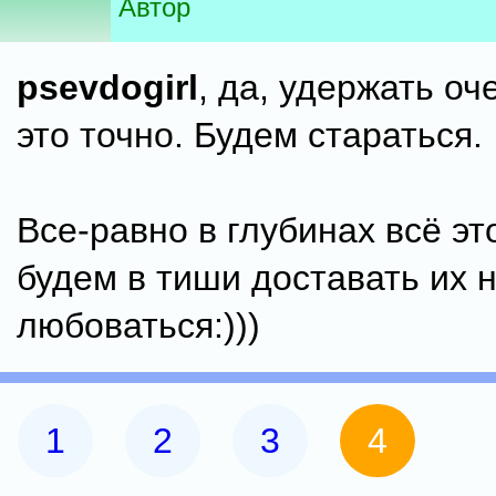
Автор
psevdogirl
, да, удержать оч
это точно. Будем стараться.
Все-равно в глубинах всё эт
будем в тиши доставать их 
любоваться:)))
1
2
3
4