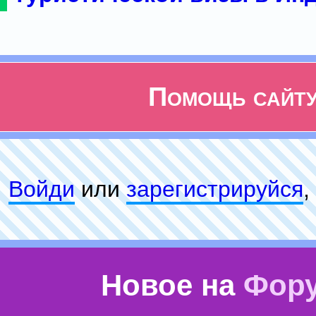
Помощь сайт
Войди
или
зарeгиcтpируйся
,
Новое на
Фор