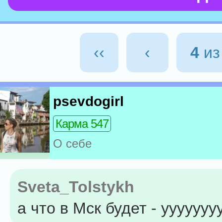
‹‹
‹
4
и
psevdogirl
Карма 547
О себе
Sveta_Tolstykh
а что в Мск будет - ууууууу