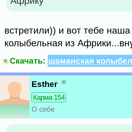
Африку
встретили)) и вот тебе наш
колыбельная из Африки...вн
Скачать:
шаманская колыбель
ж
Esther
Карма 154
О себе