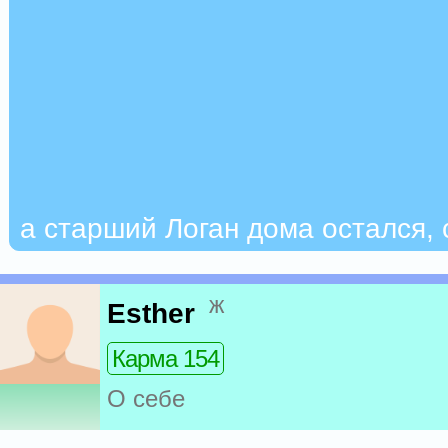
а старший Логан дома остался, 
ж
Esther
Карма 154
О себе