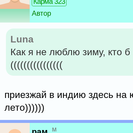
Карма 323
Автор
Luna
Как я не люблю зиму, кто б з
((((((((((((((((
приезжай в индию здесь на 
лето))))))
м
рам