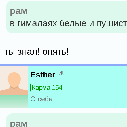
рам
в гималаях белые и пушис
ты знал! опять!
ж
Esther
Карма 154
О себе
рам