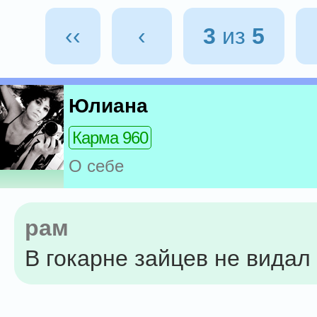
‹‹
‹
3
из
5
Юлиана
Карма 960
О себе
рам
В гокарне зайцев не видал