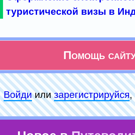
туристической визы в Ин
Помощь сайт
Войди
или
зарeгиcтpируйся
,