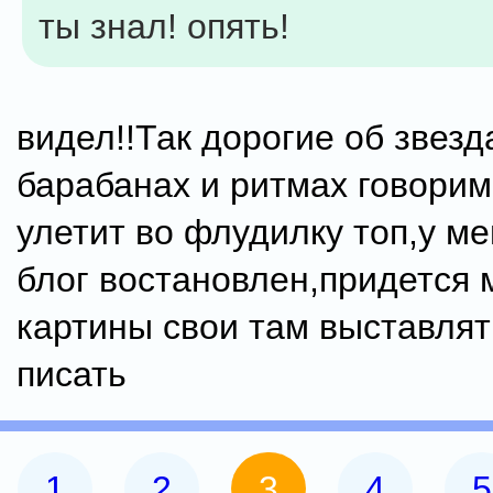
ты знал! опять!
видел!!Так дорогие об звезд
барабанах и ритмах говорим
улетит во флудилку топ,у ме
блог востановлен,придется 
картины свои там выставлят
писать
1
2
3
4
5