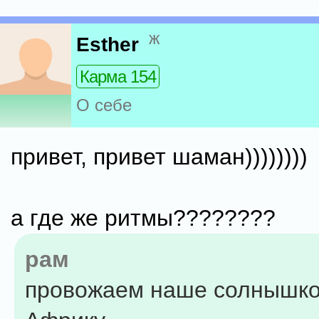
ж
Esther
Карма 154
О себе
привет, привет шаман))))))))
а где же ритмы????????
рам
провожаем наше солнышко 