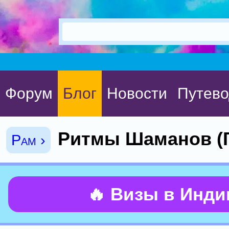
Форум
Блог
Новости
Путево
Ритмы Шаманов (Г
Рам ›
🔥 Визы в Инд