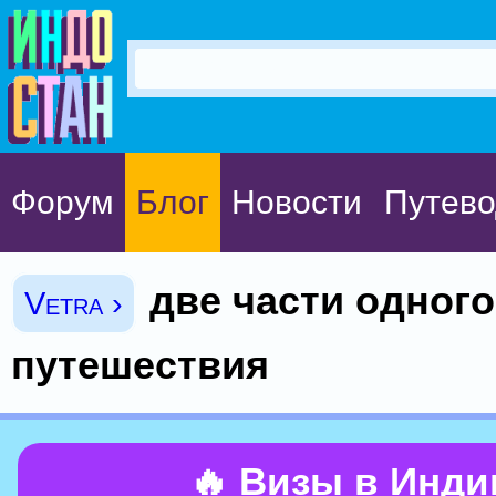
Форум
Блог
Новости
Путево
две части одного
Vetra ›
путешествия
🔥 Визы в Инд