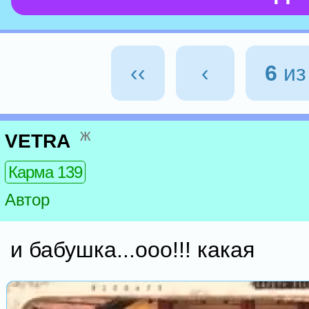
‹‹
‹
6
и
ж
VETRA
Карма 139
Автор
и бабушка...ооо!!! какая