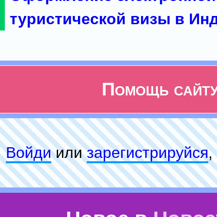
туристической визы в Ин
Помощь сайт
Войди
или
зарeгиcтpируйся
,