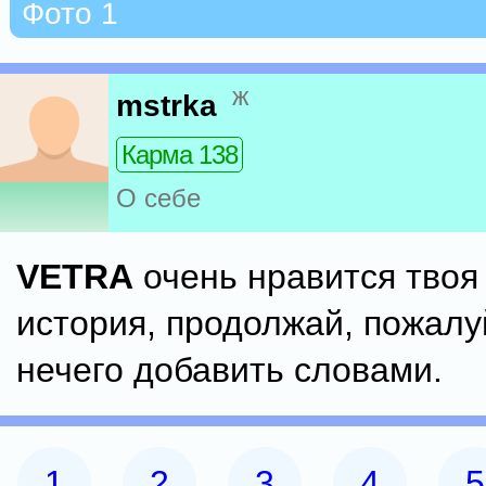
Фото 1
ж
mstrka
Карма 138
О себе
VETRA
очень нравится твоя
история, продолжай, пожалу
нечего добавить словами.
1
2
3
4
5