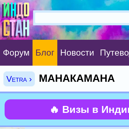
Форум
Блог
Новости
Путево
МАНАКАМАНА
Vetra ›
🔥 Визы в Инд