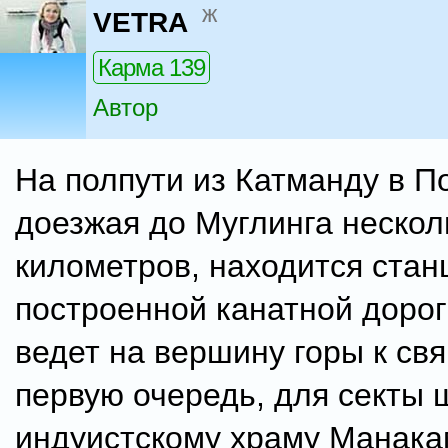
ж
VETRA
Карма 139
Автор
На полпути из Катманду в По
доезжая до Муглинга нескол
километров, находится стан
построенной канатной дорог
ведет на вершину горы к св
первую очередь, для секты 
индуистскому храму Манака