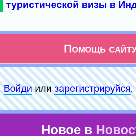
туристической визы в Ин
Помощь сайт
Войди
или
зарeгиcтpируйся
,
Новое в
Новос