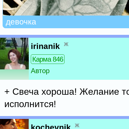
девочка
ж
irinanik
Карма 846
Автор
+ Свеча хороша! Желание т
исполнится!
ж
kochevnik