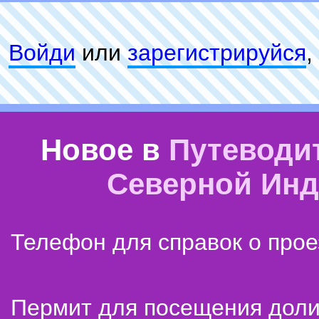
Войди
или
зарeгиcтpируйся
,
Новое в
Путеводи
Северной Ин
Телефон для справок о прое
Пермит для посещения дол