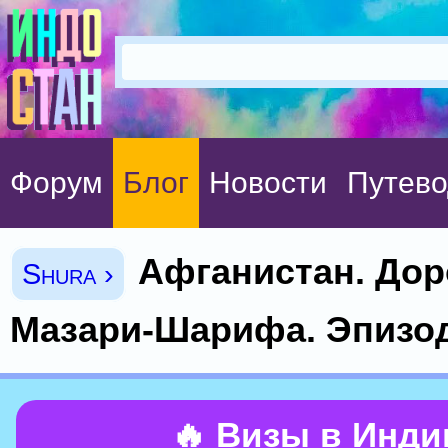
Форум
Блог
Новости
Путево
Афганистан. Дор
Shura ›
Мазари-Шарифа. Эпизо
🔥 Визы в Инд