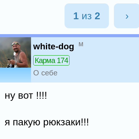
1
из
2
›
м
white-dog
Карма 174
О себе
ну вот !!!!
я пакую рюкзаки!!!