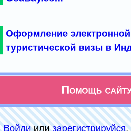
Оформление электронной
туристической визы в Ин
Помощь сайт
Войди
или
зарeгиcтpируйся
,