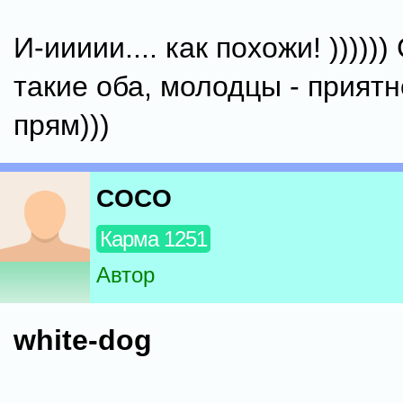
И-иииии.... как похожи! )))))
такие оба, молодцы - прият
прям)))
COCO
Карма 1251
Автор
white-dog