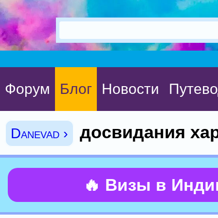
Форум
Блог
Новости
Путево
досвидания ха
Danevad ›
🔥 Визы в Инд