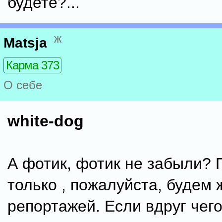
будете?...
ж
Matsja
Карма 373
О себе
white-dog
А фотик, фотик не забыли?
только , пожалуйста, будем 
репортажей. Если вдруг чего