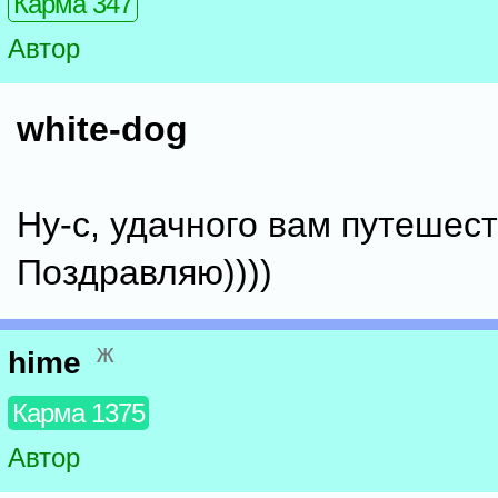
Карма 347
Автор
white-dog
Ну-с, удачного вам путешест
Поздравляю))))
ж
hime
Карма 1375
Автор