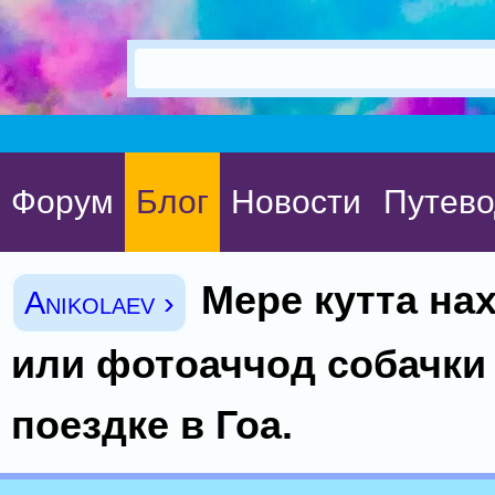
Форум
Блог
Новости
Путево
Мере кутта нах
Anikolaev ›
или фотоаччод собачки
поездке в Гоа.