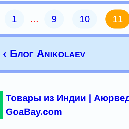
1
…
9
10
11
‹ Блог Anikolaev
Товары из Индии | Аюрвед
GoaBay.com