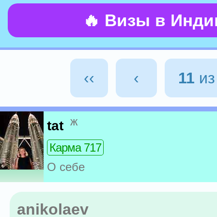
🔥 Визы в Инд
‹‹
‹
11
и
ж
tat
Карма 717
О себе
anikolaev