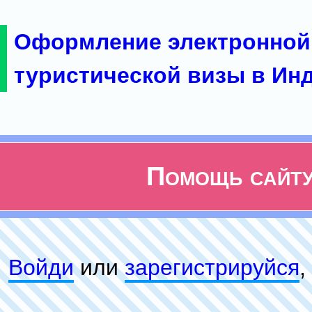
Оформление электронной
туристической визы в Ин
Помощь сайт
Войди
или
зарeгиcтpируйся
,