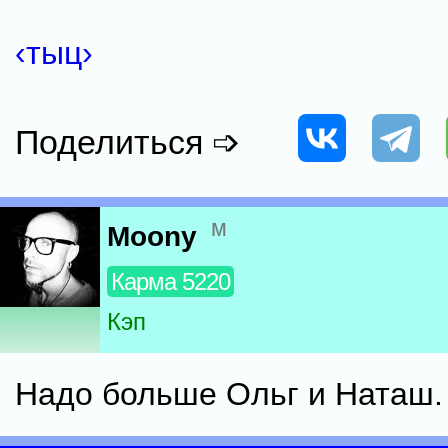
‹тыц›
Поделиться ➩
м
Moony
Карма 5220
Кэп
Надо больше Ольг и Наташ.