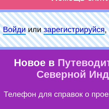
Войди
или
зарeгиcтpируйся
,
Новое в
Путеводи
Северной Ин
Телефон для справок о прое