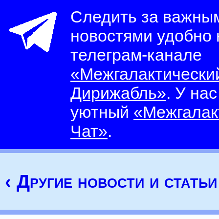
Следить за важны
новостями удобно
телеграм-канале
«Межгалактически
Дирижабль»
. У на
уютный
«Межгалак
Чат»
.
‹ Другие новости и статьи