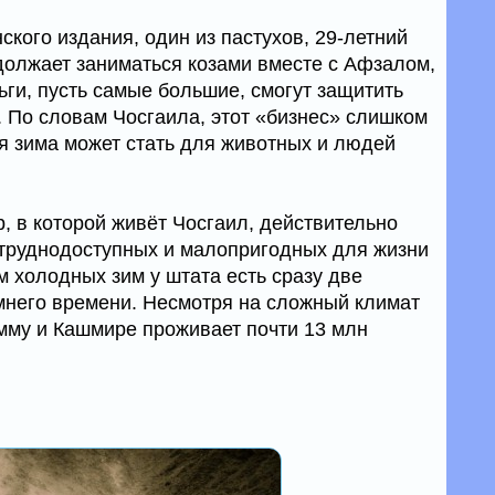
кого издания, один из пастухов, 29-летний
одолжает заниматься козами вместе с Афзалом,
ньги, пусть самые большие, смогут защитить
. По словам Чосгаила, этот «бизнес» слишком
ая зима может стать для животных и людей
 в которой живёт Чосгаил, действительно
х труднодоступных и малопригодных для жизни
м холодных зим у штата есть сразу две
мнего времени. Несмотря на сложный климат
амму и Кашмире проживает почти 13 млн