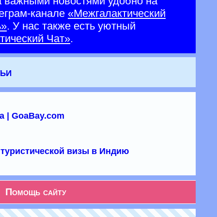
а важными новостями удобно на
еграм-канале
«Межгалактический
ь»
. У нас также есть уютный
тический Чат»
.
тьи
а | GoaBay.com
туристической визы в Индию
Помощь сайту