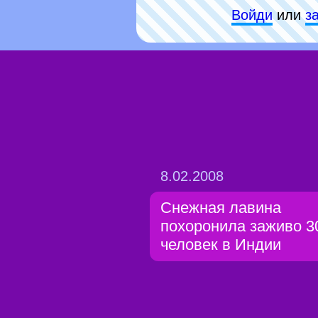
Войди
или
з
8.02.2008
Снежная лавина
похоронила заживо 3
человек в Индии