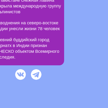
Пакистане снежная лавина
крыла международную группу
ьпинистов
воднения на северо-востоке
дии унесли жизни 78 человек
евний буддийский город
рнатх в Индии признан
ЕСКО объектом Всемирного
следия.