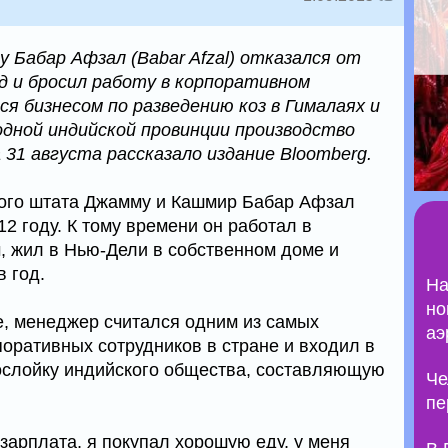
 Бабар Афзал (Babar Afzal) отказался от
д и бросил работу в корпоративном
я бизнесом по разведению коз в Гималаях и
дной индийской провинции производство
31 августа рассказало издание Bloomberg.
кого штата Джамму и Кашмир Бабар Афзал
12 году. К тому времени он работал в
, жил в Нью-Дели в собственном доме и
 год.
На
но
se, менеджер считался одним из самых
аэ
оративных сотрудников в стране и входил в
ослойку индийского общества, составляющую
Че
пе
зарплата, я покупал хорошую еду, у меня