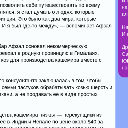
В 
 позволить себе путешествовать по всему
на
влялся, я стал думать о людях, которые
ал
инции. Это было как два мира, которые
 И я был где-то между», — вспоминает Афзал
На
Ин
абар Афзал основал некоммерческую
Др
ереехал в родную провинцию в Гималаях,
Са
 коз для производства кашемира вместе с
ЮН
на
о консультанта заключалась в том, чтобы
 семьи пастухов обрабатывать козью шерсть и
кани, а не продавать её в виде простых
дства кашемира низкая — перекупщики из
ё в Индии и Непале по цене около $40 за