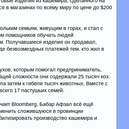
товые изделия из кашемира, сделанного на
ся в магазинах по всему миру по цене до $200
ольким семьям, живущим в горах, и стал с
им помощников обучать людей
м. Получавшиеся изделия он продавал,
е безвозмездных платежей тем, кто жил в
тухов, которым помогал предприниматель,
бщей сложности они содержали 25 тысяч коз.
ла затем к гибели тысяч животных. Вместе с
всего 17 пастушьих семей.
ечает Bloomberg, Бабар Афзал всё ещё
изменить сложившуюся в провинции
билизировать производство кашемира и