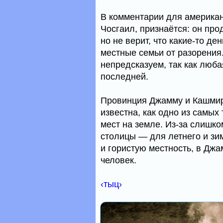
В комментарии для американс
Чосгаил, признаётся: он пр
но не верит, что какие-то де
местные семьи от разорения
непредсказуем, так как люб
последней.
Провинция Джамму и Кашмир,
известна, как одно из самы
мест на земле. Из-за слишко
столицы — для летнего и зи
и гористую местность, в Дж
человек.
‹тыц›