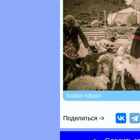
Бабар Афзал
Поделиться ➩