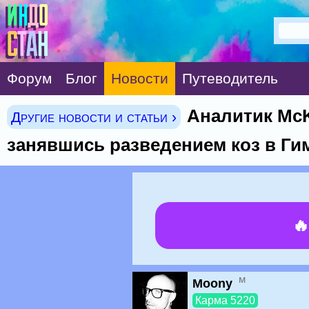
Форум
Блог
Новости
Путеводитель
Аналитик McK
Другие новости и статьи ›
занявшись разведением коз в Ги

м
Moony
Карма 5220