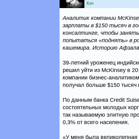
Кэп
Аналитик компании McKinsey
зарплаты в $150 тысяч в го
консалтинге, чтобы занятьс
попытаться «поднять» в ро
кашемира. Историю Афзала 
39-летний уроженец индийс
решил уйти из McKinsey в 20
компании бизнес-аналитиком
получал больше $150 тысяч в
По данным банка Credit Sui
состоятельных молодых корп
так называемую элитную пр
0,3% от всего населения.
«У меня была великолепная 