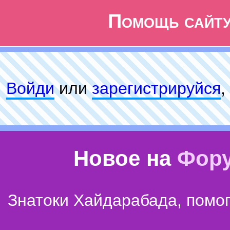
Помощь сайт
Войди
или
зарeгиcтpируйся
,
Новое на
Фор
Знатоки Хайдарабада, помог