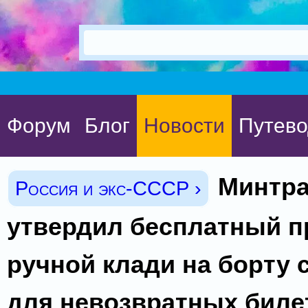
Форум
Блог
Новости
Путево
Минтр
Россия и экс-СССР ›
утвердил бесплатный пр
ручной клади на борту 
для невозвратных биле