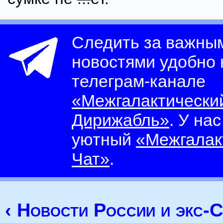
Следить за важны
новостями удобно
телеграм-канале
«Межгалактически
Дирижабль»
. У на
уютный
«Межгалак
Чат»
.
‹ Новости России и экс