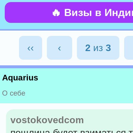
🔥 Визы в Инд
‹‹
‹
2
из
3
Aquarius
О себе
vostokovedcom
пошлина будет взиматься т