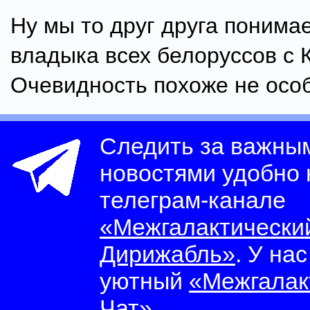
Ну мы то друг друга понимае
владыка всех белоруссов с 
Очевидность похоже не особ
Следить за важны
новостями удобно
телеграм-канале
«Межгалактически
Дирижабль»
. У на
уютный
«Межгалак
Чат»
.