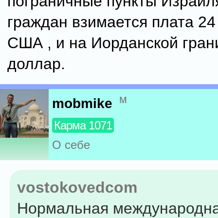
пограничные пункты Израиля
граждан взимается плата 24
США , и на Иорданской грани
доллар.
м
mobmike
Карма 1071
О себе
vostokovedcom
Нормальная международна