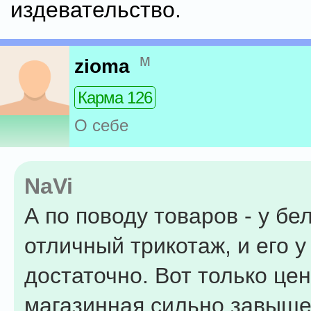
издевательство.
м
zioma
Карма 126
О себе
NaVi
А по поводу товаров - у бе
отличный трикотаж, и его у
достаточно. Вот только це
магазинная сильно завыше