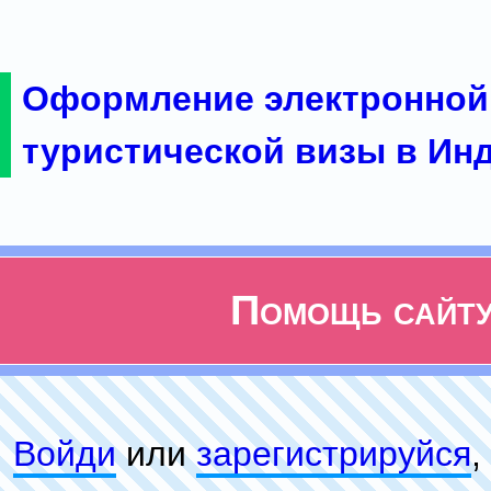
Оформление электронной
туристической визы в Ин
Помощь сайт
Войди
или
зарeгиcтpируйся
,