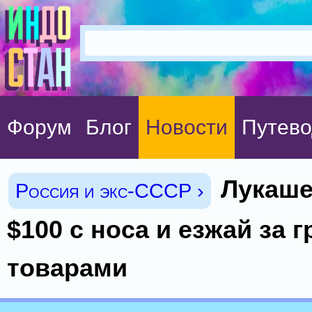
Форум
Блог
Новости
Путево
Лукаше
Россия и экс-СССР ›
$100 с носа и езжай за г
товарами