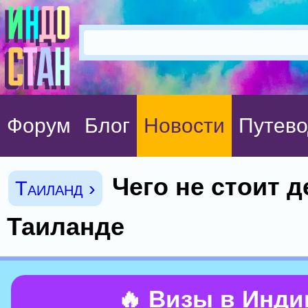
Форум
Блог
Новости
Путево
Чего не стоит д
Таиланд ›
Таиланде
🔥 Визы в Инд