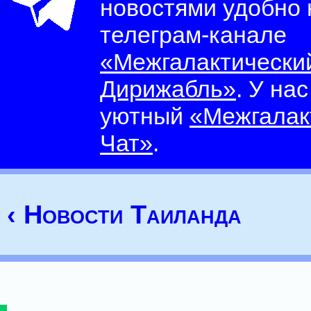
новостями удобно
телеграм-канале
«Межгалактически
Дирижабль»
. У на
уютный
«Межгалак
Чат»
.
‹ Новости Таиланда