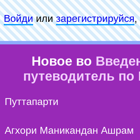
Войди
или
зарeгиcтpируйся
,
Новое во
Введе
путеводитель по
Путтапарти
Агхори Маникандан Ашрам