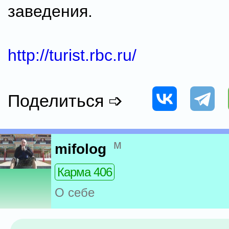
заведения.
http://turist.rbc.ru/
Поделиться ➩
м
mifolog
Карма 406
О себе