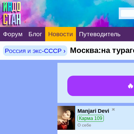
Форум
Блог
Новости
Путеводитель
Москва:на тура
Россия и экс-СССР ›

ж
Manjari Devi
Карма 109
О себе