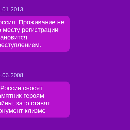
.01.2013
оссия. Проживание не
о месту регистрации
тановится
реступлением.
.06.2008
 России сносят
амятник героям
ойны, зато ставят
онумент клизме