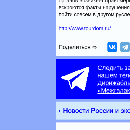
органов возникнет правомерн
вскроются факты нарушения
пойти совсем в другом русле
http://www.tourdom.ru/
Поделиться ➩
Следить з
нашем тел
Дирижабл
«Межгалак
‹ Новости России и э