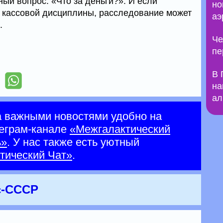
ый вопрос: «Что за деньги?». И если
но
 кассовой дисциплины, расследование может
аэ
.
Че
пе
В 
на
ал
а важными новостями удобно на
еграм-канале
«Межгалактический
ь»
. У нас также есть уютный
тический Чат»
.
кс-СССР