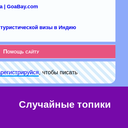
а | GoaBay.com
туристической визы в Индию
Помощь сайту
арeгиcтpируйся
, чтобы писать
Случайные топики