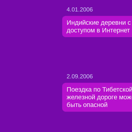
4.01.2006
Индийские деревни с
доступом в Интернет
2.09.2006
Поездка по Тибетско
железной дороге мож
быть опасной