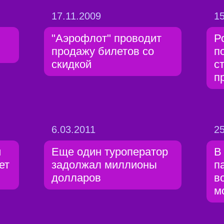
17.11.2009
15
"Аэрофлот" проводит
Р
продажу билетов со
п
скидкой
с
п
6.03.2011
25
й
Еще один туроператор
В
ет
задолжал миллионы
п
долларов
в
м