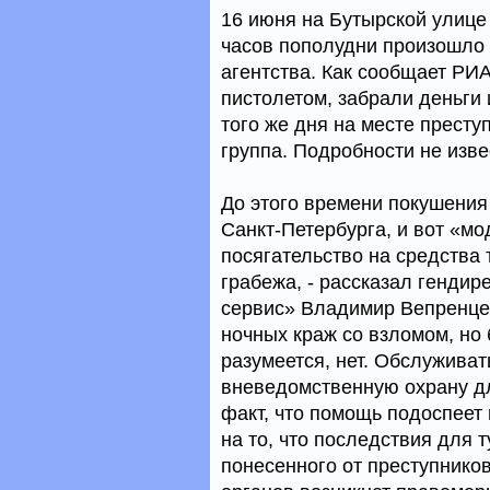
16 июня на Бутырской улице
часов пополудни произошло 
агентства. Как сообщает РИА
пистолетом, забрали деньги и
того же дня на месте прест
группа. Подробности не изве
До этого времени покушени
Санкт-Петербурга, и вот «м
посягательство на средства
грабежа, - рассказал генди
сервис» Владимир Вепренцев
ночных краж со взломом, но 
разумеется, нет. Обслужива
вневедомственную охрану дл
факт, что помощь подоспеет
на то, что последствия для 
понесенного от преступнико