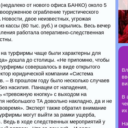
 (недалеко от нового офиса БАНКО) около 5
вооруженное ограбление туристического
 Новости, двое неизвестных, угрожая
з кассы (80 тыс. руб.) и скрылись. Весь вечер
упления работала оперативно-следственная
стны.
я на турфирмы чаще были характерны для
ода» дошла до столицы. «Не припомню, чтобы
 турфирмы совершалось в виде открытого
Вл
ректор юридической компании «Система
вв
. – В прошлом году было несколько случаев
ви
без насилия. Панацеи от нападения,
ть «тревожную кнопку» с выходом на
В 
я небольшого ТА довольно накладно, да и не
че
 вовремя». Эксперт также обратил внимание
их
турфирмы могут выйти за рамки ущерба,
в. Ведь в ходе следственных мероприятий у
На