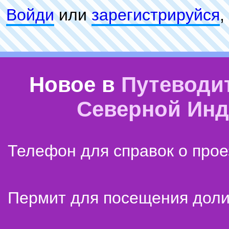
Войди
или
зарeгиcтpируйся
,
Новое в
Путеводи
Северной Ин
Телефон для справок о прое
Пермит для посещения дол