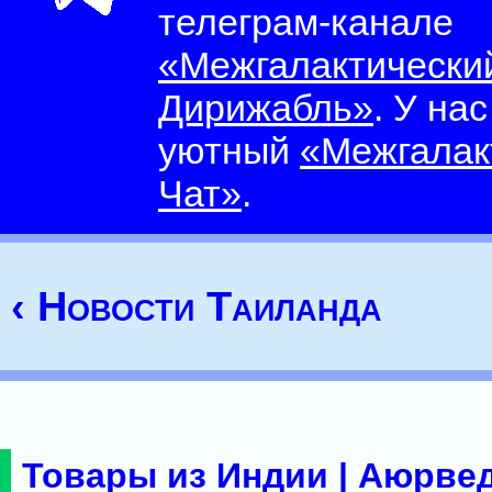
телеграм-канале
«Межгалактически
Дирижабль»
. У на
уютный
«Межгалак
Чат»
.
‹ Новости Таиланда
Товары из Индии | Аюрвед