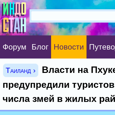
Форум
Блог
Новости
Путево
Власти на Пхук
Таиланд ›
предупредили туристов
числа змей в жилых ра