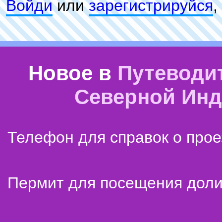
Войди
или
зарeгиcтpируйся
,
Новое в
Путеводи
Северной Ин
Телефон для справок о прое
Пермит для посещения дол