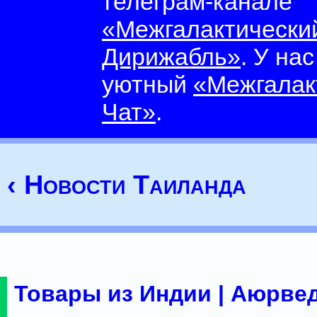
телеграм-канале
«Межгалактически
Дирижабль»
. У на
уютный
«Межгалак
Чат»
.
‹ Новости Таиланда
Товары из Индии | Аюрвед